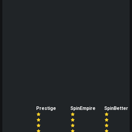
Speichern Sie meinen Namen, meine E-
Mail-Adresse und meine Website in diesem
Browser, wenn ich das nächste Mal
kommentiere.
Prestige
SpinEmpire
SpinBetter