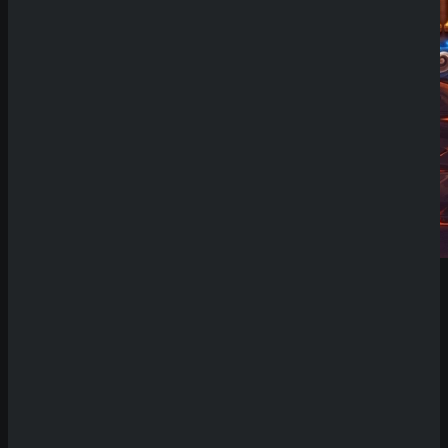
Demo Spiel
Schreibe einen Kommentar
Deine E-Mail-Adresse wird nicht
veröffentlicht.
Erforderliche Felder sind mit
*
markiert