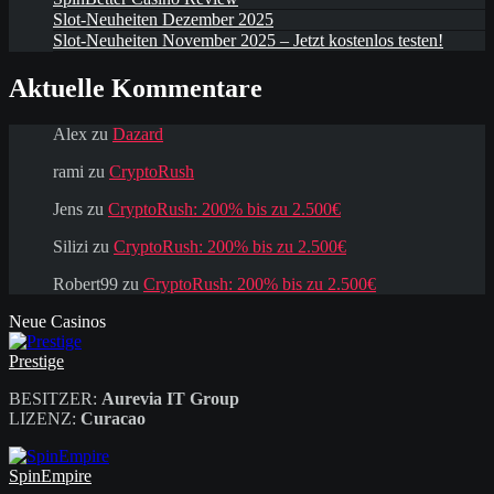
Slot-Neuheiten Dezember 2025
Slot-Neuheiten November 2025 – Jetzt kostenlos testen!
Aktuelle Kommentare
Alex
zu
Dazard
rami
zu
CryptoRush
Jens
zu
CryptoRush: 200% bis zu 2.500€
Silizi
zu
CryptoRush: 200% bis zu 2.500€
Robert99
zu
CryptoRush: 200% bis zu 2.500€
Neue Casinos
Prestige
BESITZER:
Aurevia IT Group
LIZENZ:
Curacao
SpinEmpire