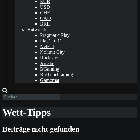
EUR
USD
CHF
CAD
BRL
Entwickler
Pragmatic Play
Play’n GO
NetEnt
Nolimit City
Hacksaw
Amatic
BGaming
BigTimeGaming
Gamomat
Wett-Tipps
Beiträge nicht gefunden