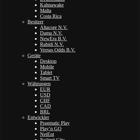
Kahnawake
Malta
Costa Rica
Besitzer
Altacore N.V.
Dama N.V.
NewEra B.V.
Rabidi N.V.
Versus Odds B.V.
Geräte
Desktop
Mobile
Tablet
Smart TV
Währungen
EUR
USD
CHF
CAD
BRL
Entwickler
Pragmatic Play
Play’n GO
NetEnt
Nolimit City