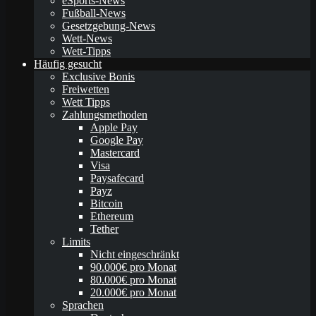
eSports-News
Fußball-News
Gesetzgebung-News
Wett-News
Wett-Tipps
Häufig gesucht
Exclusive Bonis
Freiwetten
Wett Tipps
Zahlungsmethoden
Apple Pay
Google Pay
Mastercard
Visa
Paysafecard
Payz
Bitcoin
Ethereum
Tether
Limits
Nicht eingeschränkt
90.000€ pro Monat
80.000€ pro Monat
20.000€ pro Monat
Sprachen