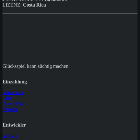
LIZENZ:
Costa Rica
Glücksspiel kann süchtig machen.
Einzahlung
Mastercard
Visa
Apple Pay
Paysafe
Entwickler
Merkur