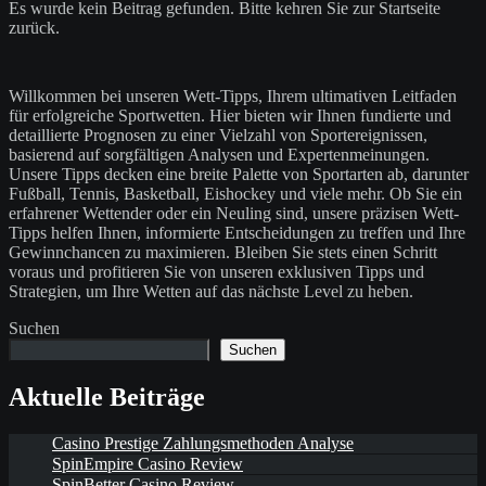
Es wurde kein Beitrag gefunden. Bitte kehren Sie zur Startseite
zurück.
Willkommen bei unseren Wett-Tipps, Ihrem ultimativen Leitfaden
für erfolgreiche Sportwetten. Hier bieten wir Ihnen fundierte und
detaillierte Prognosen zu einer Vielzahl von Sportereignissen,
basierend auf sorgfältigen Analysen und Expertenmeinungen.
Unsere Tipps decken eine breite Palette von Sportarten ab, darunter
Fußball, Tennis, Basketball, Eishockey und viele mehr. Ob Sie ein
erfahrener Wettender oder ein Neuling sind, unsere präzisen Wett-
Tipps helfen Ihnen, informierte Entscheidungen zu treffen und Ihre
Gewinnchancen zu maximieren. Bleiben Sie stets einen Schritt
voraus und profitieren Sie von unseren exklusiven Tipps und
Strategien, um Ihre Wetten auf das nächste Level zu heben.
Suchen
Suchen
Aktuelle Beiträge
Casino Prestige Zahlungsmethoden Analyse
SpinEmpire Casino Review
SpinBetter Casino Review