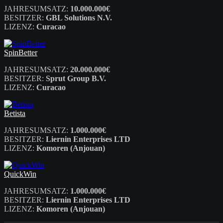
JAHRESUMSATZ:
10.000.000€
BESITZER:
GBL Solutions N.V.
LIZENZ:
Curacao
SpinBetter
JAHRESUMSATZ:
20.000.000€
BESITZER:
Sprut Group B.V.
LIZENZ:
Curacao
Betista
JAHRESUMSATZ:
1.000.000€
BESITZER:
Liernin Enterprises LTD
LIZENZ:
Komoren (Anjouan)
QuickWin
JAHRESUMSATZ:
1.000.000€
BESITZER:
Liernin Enterprises LTD
LIZENZ:
Komoren (Anjouan)