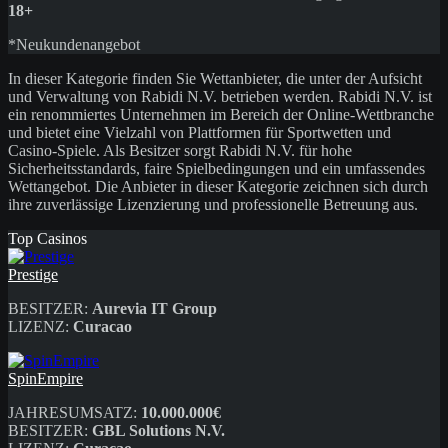
18+
*Neukundenangebot
In dieser Kategorie finden Sie Wettanbieter, die unter der Aufsicht
und Verwaltung von Rabidi N.V. betrieben werden. Rabidi N.V. ist
ein renommiertes Unternehmen im Bereich der Online-Wettbranche
und bietet eine Vielzahl von Plattformen für Sportwetten und
Casino-Spiele. Als Besitzer sorgt Rabidi N.V. für hohe
Sicherheitsstandards, faire Spielbedingungen und ein umfassendes
Wettangebot. Die Anbieter in dieser Kategorie zeichnen sich durch
ihre zuverlässige Lizenzierung und professionelle Betreuung aus.
Top Casinos
Prestige
BESITZER:
Aurevia IT Group
LIZENZ:
Curacao
SpinEmpire
JAHRESUMSATZ:
10.000.000€
BESITZER:
GBL Solutions N.V.