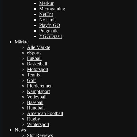
Merkur
Microgaming
NetEnt
NoLimit
Play’n GO
Pragmatic
YGGDrasil
Märkte
Alle Märkte
eSports
Fußball
Basketball
Motorsport
Tennis
Golf
Pferderennen
Kampfsport
Volleyball
Baseball
Handball
American Football
Rugby
Wintersport
News
Slot-Reviews