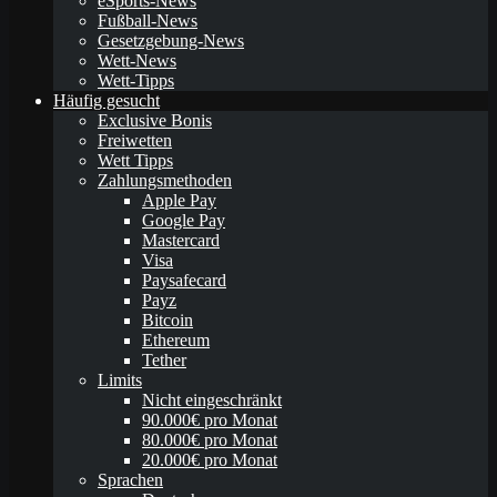
eSports-News
Fußball-News
Gesetzgebung-News
Wett-News
Wett-Tipps
Häufig gesucht
Exclusive Bonis
Freiwetten
Wett Tipps
Zahlungsmethoden
Apple Pay
Google Pay
Mastercard
Visa
Paysafecard
Payz
Bitcoin
Ethereum
Tether
Limits
Nicht eingeschränkt
90.000€ pro Monat
80.000€ pro Monat
20.000€ pro Monat
Sprachen