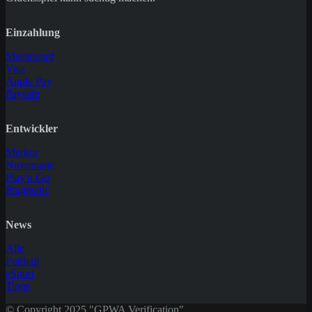
Einzahlung
Mastercard
Visa
Apple Pay
Paysafe
Entwickler
Merkur
Novomatic
Play'n Go
Pragmatic
News
Alle
Fußball
eSport
Tipps
© Copyright 2025 "GPWA Verification"