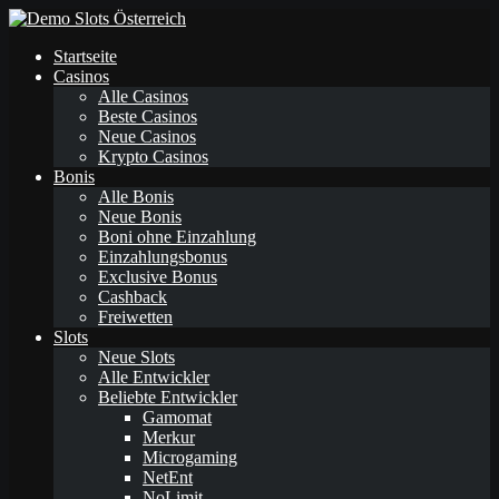
Startseite
Casinos
Alle Casinos
Beste Casinos
Neue Casinos
Krypto Casinos
Bonis
Alle Bonis
Neue Bonis
Boni ohne Einzahlung
Einzahlungsbonus
Exclusive Bonus
Cashback
Freiwetten
Slots
Neue Slots
Alle Entwickler
Beliebte Entwickler
Gamomat
Merkur
Microgaming
NetEnt
NoLimit