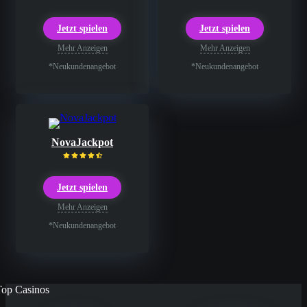
Jetzt spielen
Jetzt spielen
Mehr Anzeigen
Mehr Anzeigen
*Neukundenangebot
*Neukundenangebot
NovaJackpot
Jetzt spielen
Mehr Anzeigen
*Neukundenangebot
Top Casinos