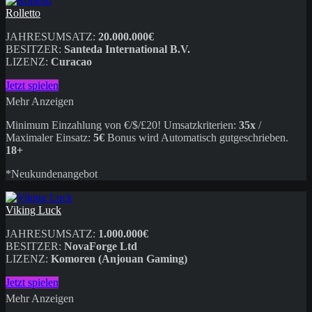
Rolletto
JAHRESUMSATZ:
20.000.000€
BESITZER:
Santeda International B.V.
LIZENZ:
Curacao
Jetzt spielen
Mehr Anzeigen
Minimum Einzahlung von €/$/£20! Umsatzkriterien:
35x
/
Maximaler Einsatz:
5€
Bonus wird Automatisch gutgeschrieben.
18+
*Neukundenangebot
Viking Luck
JAHRESUMSATZ:
1.000.000€
BESITZER:
NovaForge Ltd
LIZENZ:
Komoren (Anjouan Gaming)
Jetzt spielen
Mehr Anzeigen