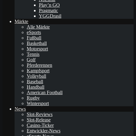
Play’n GO
Pragmatic
YGGDrasil
Märkte
Alle Märkte
eSports
Fußball
Basketball
Motorsport
Tennis
Golf
Pferderennen
Kampfsport
Volleyball
Baseball
Handball
American Football
Rugby
Wintersport
News
Slot-Reviews
Slot-Release
Casino-Ticker
Entwickler-News