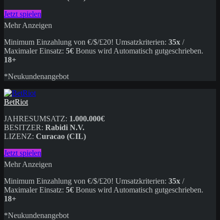
Jetzt spielen
Mehr Anzeigen
Minimum Einzahlung von €/$/£20! Umsatzkriterien:
35x
/
Maximaler Einsatz:
5€
Bonus wird Automatisch gutgeschrieben.
18+
*Neukundenangebot
BetRiot
JAHRESUMSATZ:
1.000.000€
BESITZER:
Rabidi N.V.
LIZENZ:
Curacao (CIL)
Jetzt spielen
Mehr Anzeigen
Minimum Einzahlung von €/$/£20! Umsatzkriterien:
35x
/
Maximaler Einsatz:
5€
Bonus wird Automatisch gutgeschrieben.
18+
*Neukundenangebot