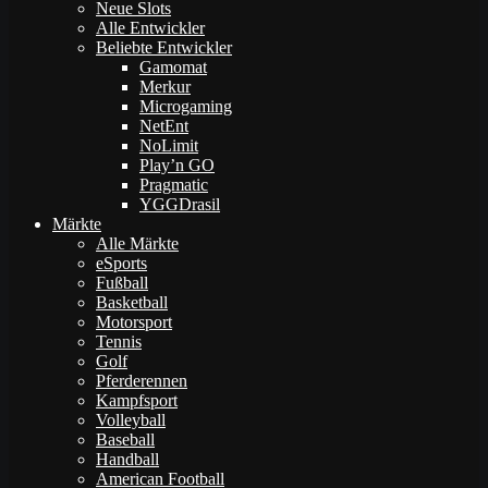
Neue Slots
Alle Entwickler
Beliebte Entwickler
Gamomat
Merkur
Microgaming
NetEnt
NoLimit
Play’n GO
Pragmatic
YGGDrasil
Märkte
Alle Märkte
eSports
Fußball
Basketball
Motorsport
Tennis
Golf
Pferderennen
Kampfsport
Volleyball
Baseball
Handball
American Football