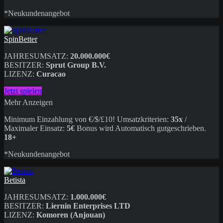
*Neukundenangebot
SpinBetter
JAHRESUMSATZ:
20.000.000€
BESITZER:
Sprut Group B.V.
LIZENZ:
Curacao
Jetzt spielen
Mehr Anzeigen
Minimum Einzahlung von €/$/£10! Umsatzkriterien:
35x
/
Maximaler Einsatz:
5€
Bonus wird Automatisch gutgeschrieben.
18+
*Neukundenangebot
Betista
JAHRESUMSATZ:
1.000.000€
BESITZER:
Liernin Enterprises LTD
LIZENZ:
Komoren (Anjouan)