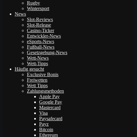
Rugby
Wintersport
News
Slot-Reviews
Slot-Release
Casino-Ticker
Entwickler-News
eSports-News
Fußball-News
Gesetzgebung-News
Wett-News
Wett-Tipps
Häufig gesucht
Exclusive Bonis
Freiwetten
Wett Tipps
Zahlungsmethoden
Apple Pay
Google Pay
Mastercard
Visa
Paysafecard
Payz
Bitcoin
Ethereum