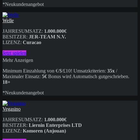
*Neukundenangebot
Welle
JAHRESUMSATZ:
1.000.000€
BESITZER:
JER-TEAM N.V.
LIZENZ:
Curacao
Jetzt spielen
Mehr Anzeigen
Minimum Einzahlung von €/$/£10! Umsatzkriterien:
35x
/
Maximaler Einsatz:
5€
Bonus wird Automatisch gutgeschrieben.
18+
*Neukundenangebot
Vegasino
JAHRESUMSATZ:
1.000.000€
BESITZER:
Liernin Enterprises LTD
LIZENZ:
Komoren (Anjouan)