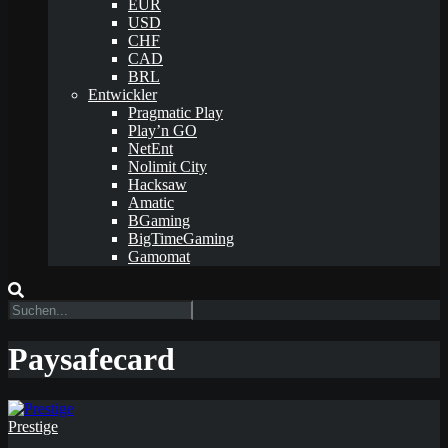
EUR
USD
CHF
CAD
BRL
Entwickler
Pragmatic Play
Play’n GO
NetEnt
Nolimit City
Hacksaw
Amatic
BGaming
BigTimeGaming
Gamomat
Paysafecard
Prestige