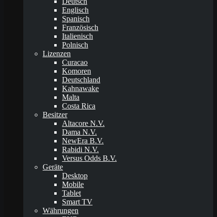
Deutsch
Englisch
Spanisch
Französisch
Italienisch
Polnisch
Lizenzen
Curacao
Komoren
Deutschland
Kahnawake
Malta
Costa Rica
Besitzer
Altacore N.V.
Dama N.V.
NewEra B.V.
Rabidi N.V.
Versus Odds B.V.
Geräte
Desktop
Mobile
Tablet
Smart TV
Währungen