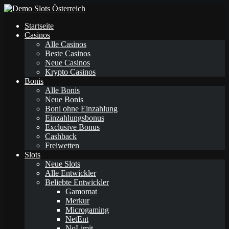
Startseite
Casinos
Alle Casinos
Beste Casinos
Neue Casinos
Krypto Casinos
Bonis
Alle Bonis
Neue Bonis
Boni ohne Einzahlung
Einzahlungsbonus
Exclusive Bonus
Cashback
Freiwetten
Slots
Neue Slots
Alle Entwickler
Beliebte Entwickler
Gamomat
Merkur
Microgaming
NetEnt
NoLimit