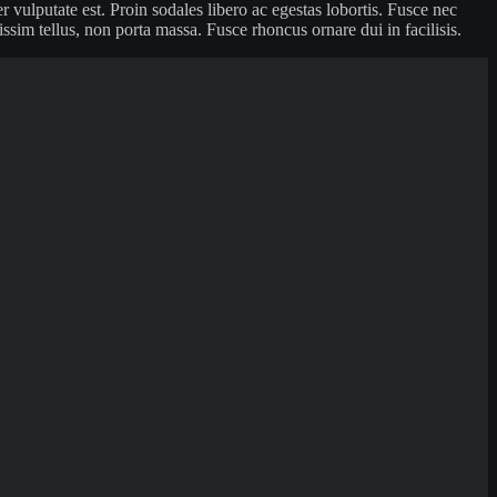
r vulputate est. Proin sodales libero ac egestas lobortis. Fusce nec
ssim tellus, non porta massa. Fusce rhoncus ornare dui in facilisis.