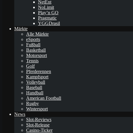
NetEnt
NoLimit
Play’n GO
Pragmatic
YGGDrasil
Märkte
Alle Märkte
eSports
Fußball
Basketball
Motorsport
Tennis
Golf
Pferderennen
Kampfsport
Volleyball
Baseball
Handball
American Football
Rugby
Wintersport
News
Slot-Reviews
Slot-Release
Casino-Ticker