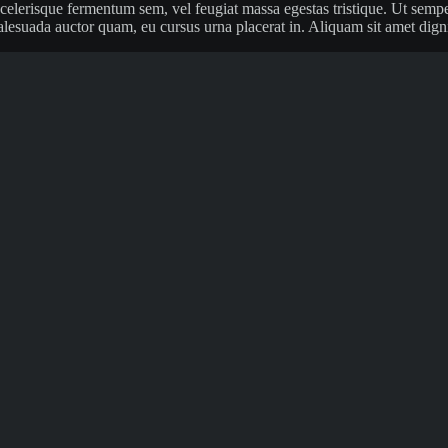
 scelerisque fermentum sem, vel feugiat massa egestas tristique. Ut sempe
 malesuada auctor quam, eu cursus urna placerat in. Aliquam sit amet digni