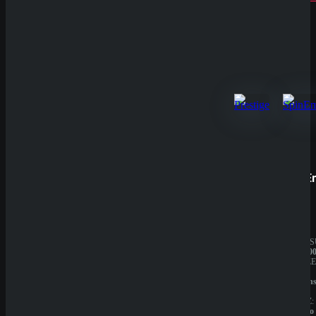
200% bis
zu 2.500€
Neue Casinos
Prestige
SpinE
BESITZER:
JAHRES
Aurevia
10.000.0
IT
BESITZE
Group
GBL
LIZENZ:
Solution
Curacao
N.V.
LIZENZ:
Curacao