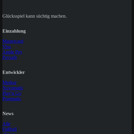
Glücksspiel kann süchtig machen.
Einzahlung
Mastercard
Visa
Apple Pay
Paysafe
Entwickler
Merkur
Novomatic
Play'n Go
Pragmatic
News
Alle
Fußball