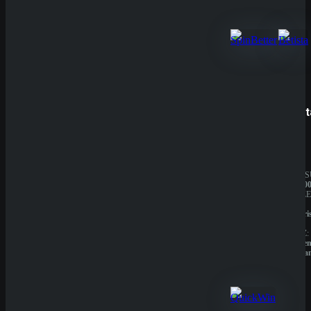
SpinBetter
Betist
JAHRESUMSATZ:
JAHRES
20.000.000€
1.000.00
BESITZER:
BESITZE
Sprut
Liernin
Group
Enterpri
B.V.
LTD
LIZENZ:
LIZENZ:
Curacao
Komore
(Anjoua