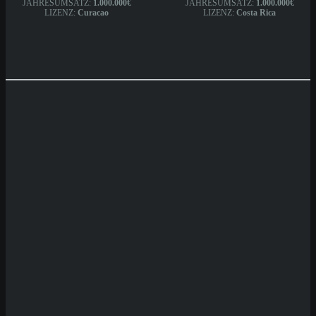
JAHRESUMSATZ:
1.000.000€
JAHRESUMSATZ:
1.000.000€
LIZENZ:
Curacao
LIZENZ:
Costa Rica