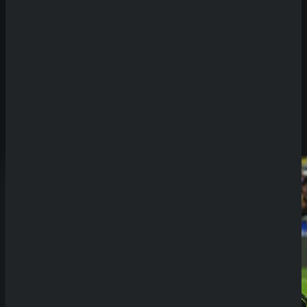
über den Sport und Ihren
persönlichen Vorlieben ab. Mit
einem fundierten Verständnis der
verschiedenen Wettmärkte
können Sie Ihre Wettstrategien
verbessern und das Tennis-Wetten
zu einem spannenden und
potenziell profitablen Erlebnis
machen.
maximus.
Mehr Märkte
American
Football
Mehr
dazu