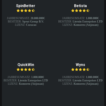
SpinBetter
Betista
JAHRESUMSATZ:
20.000.000€
JAHRESUMSATZ:
1.000.000€
BESITZER:
Sprut Group B.V.
BESITZER:
Liernin Enterprises LTD
LIZENZ:
Curacao
LIZENZ:
Komoren (Anjouan)
QuickWin
Wyns
JAHRESUMSATZ:
1.000.000€
JAHRESUMSATZ:
1.000.000€
BESITZER:
Liernin Enterprises LTD
BESITZER:
Liernin Enterprises LTD
LIZENZ:
Komoren (Anjouan)
LIZENZ:
Komoren (Anjouan)