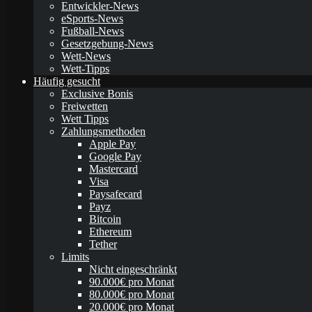
Entwickler-News
eSports-News
Fußball-News
Gesetzgebung-News
Wett-News
Wett-Tipps
Häufig gesucht
Exclusive Bonis
Freiwetten
Wett Tipps
Zahlungsmethoden
Apple Pay
Google Pay
Mastercard
Visa
Paysafecard
Payz
Bitcoin
Ethereum
Tether
Limits
Nicht eingeschränkt
90.000€ pro Monat
80.000€ pro Monat
20.000€ pro Monat