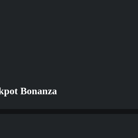
USD
CHF
CAD
BRL
ickler
Pragmatic Play
Play’n GO
NetEnt
Nolimit City
Hacksaw
Amatic
BGaming
BigTimeGaming
Gamomat
ckpot Bonanza