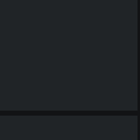
Suchen
Suchen
Aktuelle Beiträge