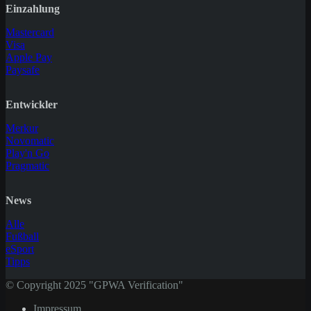
Einzahlung
Mastercard
Visa
Apple Pay
Paysafe
Entwickler
Merkur
Novomatic
Play'n Go
Pragmatic
News
Alle
Fußball
eSport
Tipps
© Copyright 2025 "GPWA Verification"
Impressum