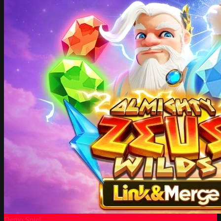
Demo Spiel