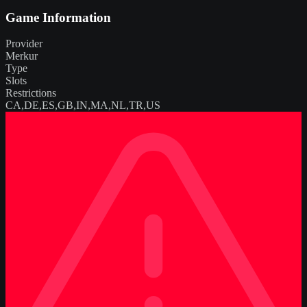
Game Information
Provider
Merkur
Type
Slots
Restrictions
CA,DE,ES,GB,IN,MA,NL,TR,US