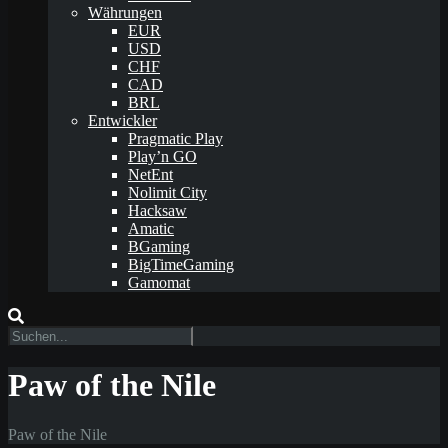
Währungen
EUR
USD
CHF
CAD
BRL
Entwickler
Pragmatic Play
Play’n GO
NetEnt
Nolimit City
Hacksaw
Amatic
BGaming
BigTimeGaming
Gamomat
Paw of the Nile
Paw of the Nile