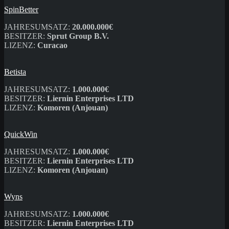
SpinBetter
JAHRESUMSATZ:
20.000.000€
BESITZER:
Sprut Group B.V.
LIZENZ:
Curacao
Betista
JAHRESUMSATZ:
1.000.000€
BESITZER:
Liernin Enterprises LTD
LIZENZ:
Komoren (Anjouan)
QuickWin
JAHRESUMSATZ:
1.000.000€
BESITZER:
Liernin Enterprises LTD
LIZENZ:
Komoren (Anjouan)
Wyns
JAHRESUMSATZ:
1.000.000€
BESITZER:
Liernin Enterprises LTD