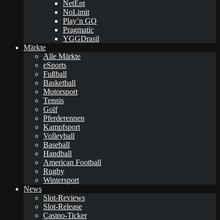
NetEnt
NoLimit
Play’n GO
Pragmatic
YGGDrasil
Märkte
Alle Märkte
eSports
Fußball
Basketball
Motorsport
Tennis
Golf
Pferderennen
Kampfsport
Volleyball
Baseball
Handball
American Football
Rugby
Wintersport
News
Slot-Reviews
Slot-Release
Casino-Ticker