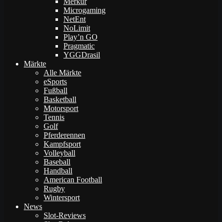
Merkur
Microgaming
NetEnt
NoLimit
Play’n GO
Pragmatic
YGGDrasil
Märkte
Alle Märkte
eSports
Fußball
Basketball
Motorsport
Tennis
Golf
Pferderennen
Kampfsport
Volleyball
Baseball
Handball
American Football
Rugby
Wintersport
News
Slot-Reviews