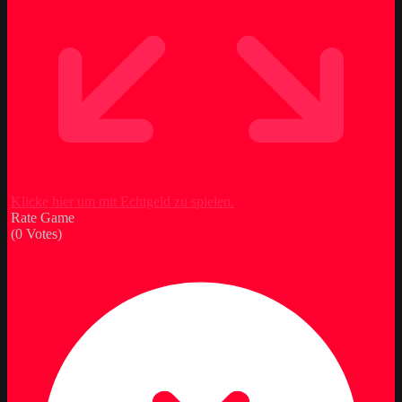
Klicke hier um mit Echtgeld zu spielen.
Rate Game
(
0
Votes)