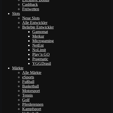
Cashback
Freiwetten
Slots
Neue Slots
Alle Entwickler
Beliebte Entwickler
Gamomat
Merkur
Microgaming
NetEnt
NoLimit
Play’n GO
Pragmatic
YGGDrasil
Märkte
Alle Märkte
eSports
Fußball
Basketball
Motorsport
Tennis
Golf
Pferderennen
Kampfsport