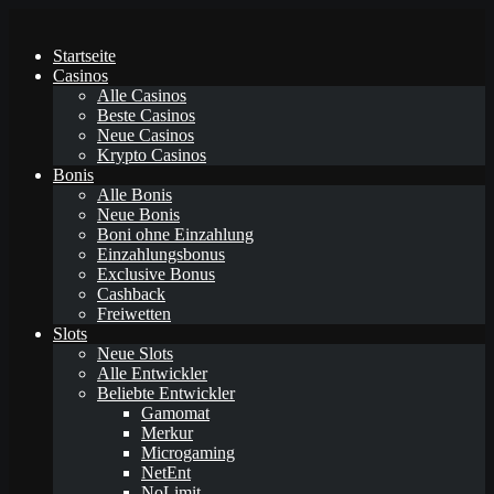
Startseite
Casinos
Alle Casinos
Beste Casinos
Neue Casinos
Krypto Casinos
Bonis
Alle Bonis
Neue Bonis
Boni ohne Einzahlung
Einzahlungsbonus
Exclusive Bonus
Cashback
Freiwetten
Slots
Neue Slots
Alle Entwickler
Beliebte Entwickler
Gamomat
Merkur
Microgaming
NetEnt
NoLimit