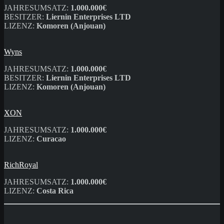
JAHRESUMSATZ:
1.000.000€
BESITZER:
Liernin Enterprises LTD
LIZENZ:
Komoren (Anjouan)
Wyns
JAHRESUMSATZ:
1.000.000€
BESITZER:
Liernin Enterprises LTD
LIZENZ:
Komoren (Anjouan)
XON
JAHRESUMSATZ:
1.000.000€
LIZENZ:
Curacao
RichRoyal
JAHRESUMSATZ:
1.000.000€
LIZENZ:
Costa Rica