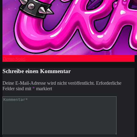
Demo Spiel
Schreibe einen Kommentar
Deine E-Mail-Adresse wird nicht veröffentlicht.
Erforderliche
Felder sind mit
*
markiert