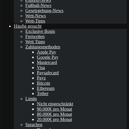
eSports-News
Fußball-News
Gesetzgebung-News
Wett-News
Wett-Tipps
Häufig gesucht
Exclusive Bonis
Freiwetten
Wett Tipps
Zahlungsmethoden
Apple Pay
Google Pay
Mastercard
Visa
Paysafecard
Payz
Bitcoin
Ethereum
Tether
Limits
Nicht eingeschränkt
90.000€ pro Monat
80.000€ pro Monat
20.000€ pro Monat
Sprachen