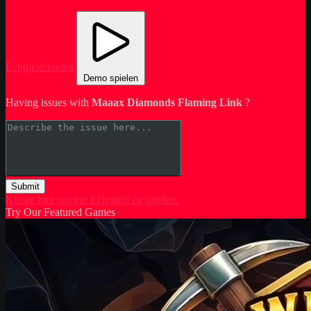
Echtgeldmodus
Demo spielen
Having issues with
Maaax Diamonds Flaming Link
?
Submit
Klicke hier um mit Echtgeld zu spielen.
Try Our Featured Games