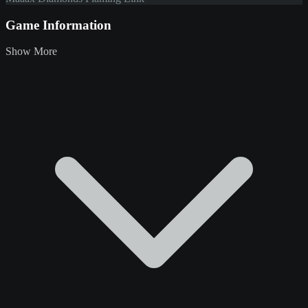
Game Information
Show More