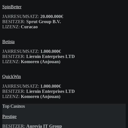
SpinBetter
JAHRESUMSATZ:
20.000.000€
BESITZER:
Sprut Group B.V.
LIZENZ:
Curacao
Betista
JAHRESUMSATZ:
1.000.000€
BESITZER:
Liernin Enterprises LTD
LIZENZ:
Komoren (Anjouan)
QuickWin
JAHRESUMSATZ:
1.000.000€
BESITZER:
Liernin Enterprises LTD
LIZENZ:
Komoren (Anjouan)
Top Casinos
Prestige
BESITZER:
Aurevia IT Group