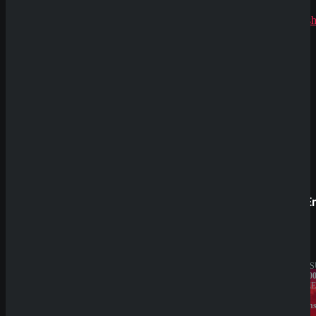
zu
CryptoRush
200% bis
zu 2.500€
Neue Casinos
Prestige
SpinE
BESITZER:
JAHRES
Aurevia
10.000.0
IT
BESITZE
Group
GBL
LIZENZ:
Solution
Curacao
N.V.