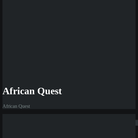
USD
CHF
CAD
BRL
Entwickler
Pragmatic Play
Play’n GO
NetEnt
Nolimit City
Hacksaw
Amatic
BGaming
BigTimeGaming
Gamomat
African Quest
African Quest
Suchen
Game Information
Provider