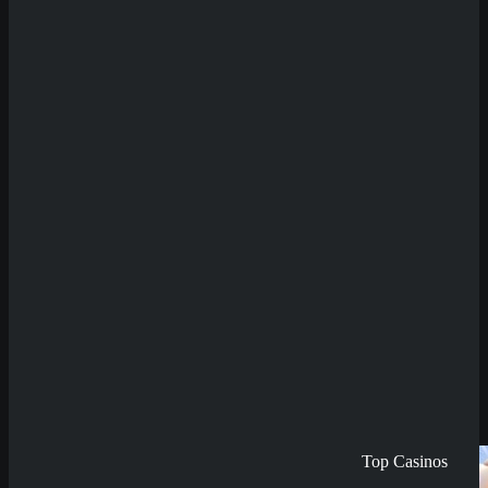
QuickWin
Echtgeldmodus
Demo spielen
JAHRESUMSATZ:
1.000.000€
BESITZER:
Having issues with
African Quest
?
Liernin
Enterprises
LTD
LIZENZ:
Komoren
(Anjouan)
Submit
Klicke hier um mit Echtgeld zu spielen.
Try Our Featured Games
Top Casinos