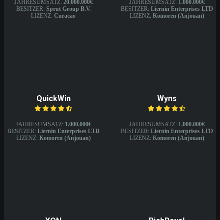
JAHRESUMSATZ:
20.000.000€
JAHRESUMSATZ:
1.000.000€
BESITZER:
Sprut Group B.V.
BESITZER:
Liernin Enterprises LTD
LIZENZ:
Curacao
LIZENZ:
Komoren (Anjouan)
QuickWin
Wyns
JAHRESUMSATZ:
1.000.000€
JAHRESUMSATZ:
1.000.000€
BESITZER:
Liernin Enterprises LTD
BESITZER:
Liernin Enterprises LTD
LIZENZ:
Komoren (Anjouan)
LIZENZ:
Komoren (Anjouan)