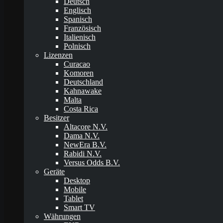
Deutsch
Englisch
Spanisch
Französisch
Italienisch
Polnisch
Lizenzen
Curacao
Komoren
Deutschland
Kahnawake
Malta
Costa Rica
Besitzer
Altacore N.V.
Dama N.V.
NewEra B.V.
Rabidi N.V.
Versus Odds B.V.
Geräte
Desktop
Mobile
Tablet
Smart TV
Währungen