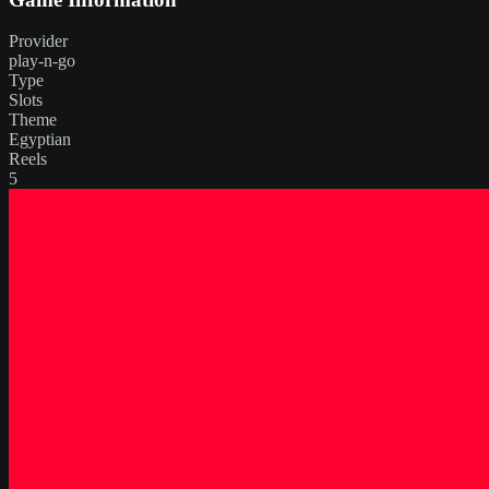
Provider
play-n-go
Type
Slots
Theme
Egyptian
Reels
5