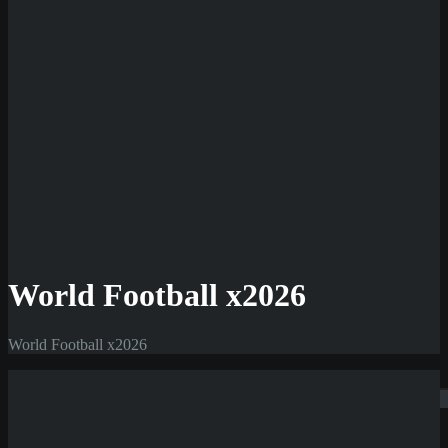
USD
CHF
CAD
BRL
Entwickler
Pragmatic Play
Play’n GO
NetEnt
Nolimit City
Hacksaw
Amatic
BGaming
BigTimeGaming
Gamomat
World Football x2026
World Football x2026
Suchen
Game Information
Aktuelle
Provider