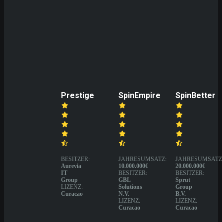
Speichern Sie meinen Namen, meine E-
Mail-Adresse und meine Website in diesem
Browser, wenn ich das nächste Mal
kommentiere.
Prestige
SpinEmpire
SpinBetter
BESITZER:
JAHRESUMSATZ:
JAHRESUMSATZ
Aurevia
10.000.000€
20.000.000€
IT
BESITZER:
BESITZER:
Group
GBL
Sprut
LIZENZ:
Solutions
Group
Curacao
N.V.
B.V.
LIZENZ:
LIZENZ:
Curacao
Curacao