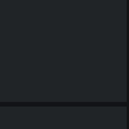
Suchen
Suchen
Aktuelle Beiträge