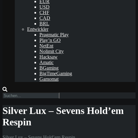
EUR
USD
CHF
CAD
BRL
Entwickler
Pragmatic Play
Play’n GO
NetEnt
Nolimit City
Hacksaw
Amatic
BGaming
BigTimeGaming
Gamomat
Silver Lux – Sevens Hold’em
Respin
Silver Lux – Sevens Hold’em Respin