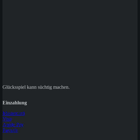
Glücksspiel kann süchtig machen.
Einzahlung
Mastercard
Visa
Apple Pay
Paysafe