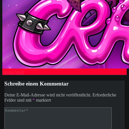
Demo Spiel
Schreibe einen Kommentar
Deine E-Mail-Adresse wird nicht veröffentlicht.
Erforderliche
Felder sind mit
*
markiert