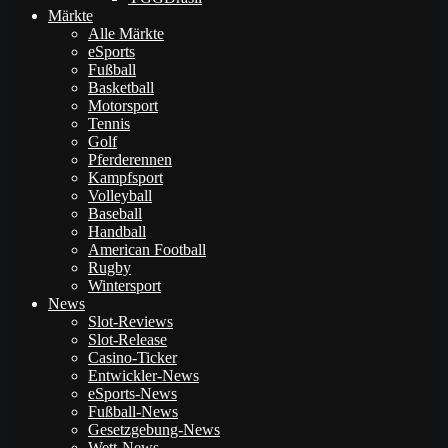
Märkte
Alle Märkte
eSports
Fußball
Basketball
Motorsport
Tennis
Golf
Pferderennen
Kampfsport
Volleyball
Baseball
Handball
American Football
Rugby
Wintersport
News
Slot-Reviews
Slot-Release
Casino-Ticker
Entwickler-News
eSports-News
Fußball-News
Gesetzgebung-News
Wett-News