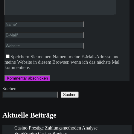
Speichern Sie meinen Namen, meine E-Mail-Adresse und
meine Website in diesem Browser, wenn ich das nächste Mal
kommentiere.
Suchen
Suchen
Aktuelle Beiträge
Casino Prestige Zahlungsmethoden Analyse
SpinEmpire Casino Review