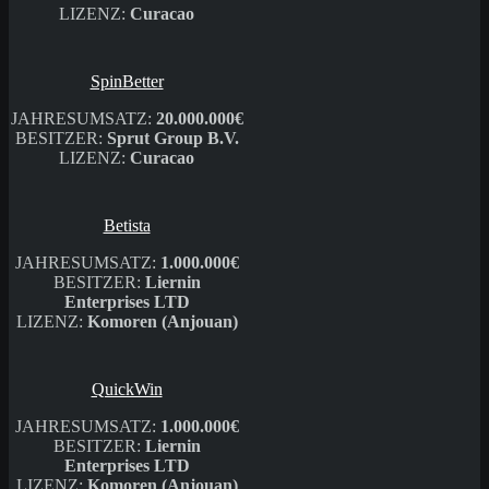
LIZENZ:
Curacao
SpinBetter
JAHRESUMSATZ:
20.000.000€
BESITZER:
Sprut Group B.V.
LIZENZ:
Curacao
Betista
JAHRESUMSATZ:
1.000.000€
BESITZER:
Liernin
Enterprises LTD
LIZENZ:
Komoren (Anjouan)
QuickWin
JAHRESUMSATZ:
1.000.000€
BESITZER:
Liernin
Enterprises LTD
LIZENZ:
Komoren (Anjouan)