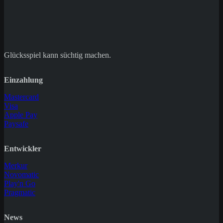
Glücksspiel kann süchtig machen.
Einzahlung
Mastercard
Visa
Apple Pay
Paysafe
Entwickler
Merkur
Novomatic
Play'n Go
Pragmatic
News