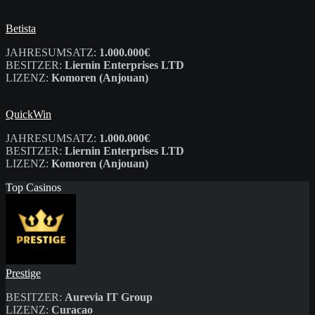
Betista
JAHRESUMSATZ:
1.000.000€
BESITZER:
Liernin Enterprises LTD
LIZENZ:
Komoren (Anjouan)
QuickWin
JAHRESUMSATZ:
1.000.000€
BESITZER:
Liernin Enterprises LTD
LIZENZ:
Komoren (Anjouan)
Top Casinos
Prestige
BESITZER:
Aurevia IT Group
LIZENZ:
Curacao