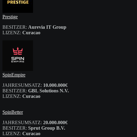
Prestige
BESITZER:
Aurevia IT Group
LIZENZ:
Curacao
SpinEmpire
JAHRESUMSATZ:
10.000.000€
BESITZER:
GBL Solutions N.V.
LIZENZ:
Curacao
SpinBetter
JAHRESUMSATZ:
20.000.000€
BESITZER:
Sprut Group B.V.
LIZENZ:
Curacao