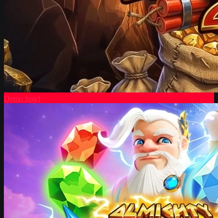
Demo Spiel