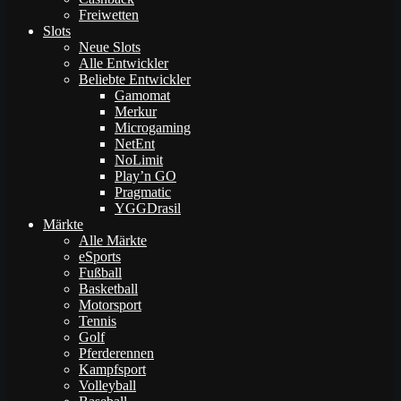
Freiwetten
Slots
Neue Slots
Alle Entwickler
Beliebte Entwickler
Gamomat
Merkur
Microgaming
NetEnt
NoLimit
Play’n GO
Pragmatic
YGGDrasil
Märkte
Alle Märkte
eSports
Fußball
Basketball
Motorsport
Tennis
Golf
Pferderennen
Kampfsport
Volleyball