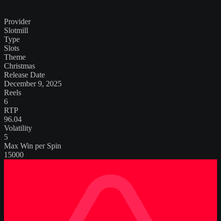
Provider
Slotmill
Type
Slots
Theme
Christmas
Release Date
December 9, 2025
Reels
6
RTP
96.04
Volatility
5
Max Win per Spin
15000