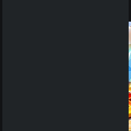
Submit
Klicke hier um mit Echtgeld zu spielen.
Try Our Featured Games