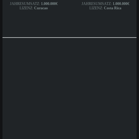
JAHRESUMSATZ:
1.000.000€
JAHRESUMSATZ:
1.000.000€
LIZENZ:
Curacao
LIZENZ:
Costa Rica