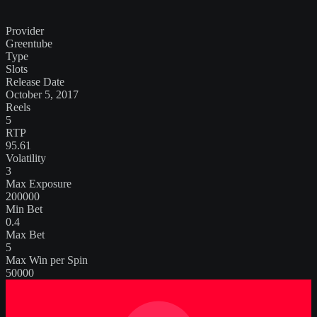
Provider
Greentube
Type
Slots
Release Date
October 5, 2017
Reels
5
RTP
95.61
Volatility
3
Max Exposure
200000
Min Bet
0.4
Max Bet
5
Max Win per Spin
50000