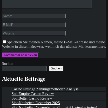
Speichern Sie meinen Namen, meine E-Mail-Adresse und meine
Website in diesem Browser, wenn ich das nächste Mal kommentiere.
Suchen
Suchen
Aktuelle Beiträge
Casino Prestige Zahlungsmethoden Analyse
SpinEmpire Casino Review
SpinBetter Casino Review
Slot-Neuheiten Dezember 2025
Slot-Neuheiten November 2025 – Jetzt kostenlos testen!