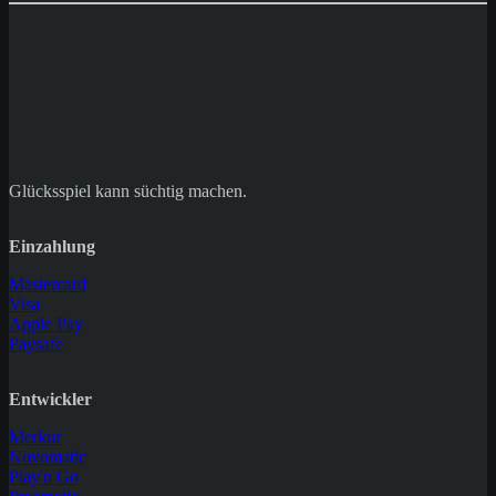
Glücksspiel kann süchtig machen.
Einzahlung
Mastercard
Visa
Apple Pay
Paysafe
Entwickler
Merkur
Novomatic
Play'n Go