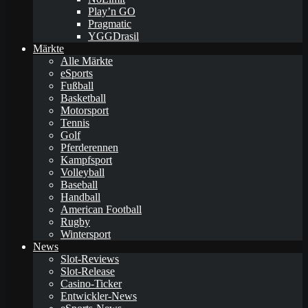
Play’n GO
Pragmatic
YGGDrasil
Märkte
Alle Märkte
eSports
Fußball
Basketball
Motorsport
Tennis
Golf
Pferderennen
Kampfsport
Volleyball
Baseball
Handball
American Football
Rugby
Wintersport
News
Slot-Reviews
Slot-Release
Casino-Ticker
Entwickler-News