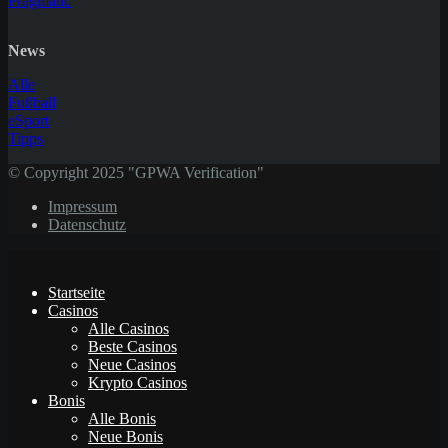
Pragmatic
News
Alle
Fußball
eSport
Tipps
© Copyright 2025 "GPWA Verification"
Impressum
Datenschutz
Startseite
Casinos
Alle Casinos
Beste Casinos
Neue Casinos
Krypto Casinos
Bonis
Alle Bonis
Neue Bonis