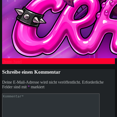
Demo Spiel
Schreibe einen Kommentar
Deine E-Mail-Adresse wird nicht veröffentlicht.
Erforderliche
Felder sind mit
*
markiert