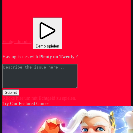
Echtgeldmodus
Demo spielen
Having issues with
Plenty on Twenty
?
Submit
Klicke hier um mit Echtgeld zu spielen.
Try Our Featured Games