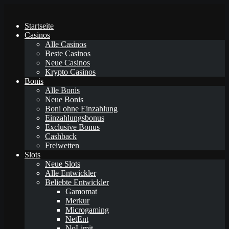
Startseite
Casinos
Alle Casinos
Beste Casinos
Neue Casinos
Krypto Casinos
Bonis
Alle Bonis
Neue Bonis
Boni ohne Einzahlung
Einzahlungsbonus
Exclusive Bonus
Cashback
Freiwetten
Slots
Neue Slots
Alle Entwickler
Beliebte Entwickler
Gamomat
Merkur
Microgaming
NetEnt
NoLimit