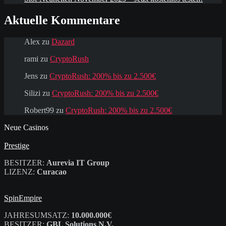
Aktuelle Kommentare
Alex
zu
Dazard
rami
zu
CryptoRush
Jens
zu
CryptoRush: 200% bis zu 2.500€
Silizi
zu
CryptoRush: 200% bis zu 2.500€
Robert99
zu
CryptoRush: 200% bis zu 2.500€
Neue Casinos
Prestige
BESITZER:
Aurevia IT Group
LIZENZ:
Curacao
SpinEmpire
JAHRESUMSATZ:
10.000.000€
BESITZER:
GBL Solutions N.V.