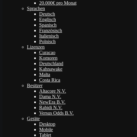
20.000€ pro Monat
Sprachen
Deutsch
Englisch
Spanisch
Französisch
Italienisch
Polnisch
Lizenzen
Curacao
Komoren
Deutschland
Kahnawake
Malta
Costa Rica
Besitzer
Altacore N.V.
Dama N.V.
NewEra B.V.
Rabidi N.V.
Versus Odds B.V.
Geräte
Desktop
Mobile
Tablet