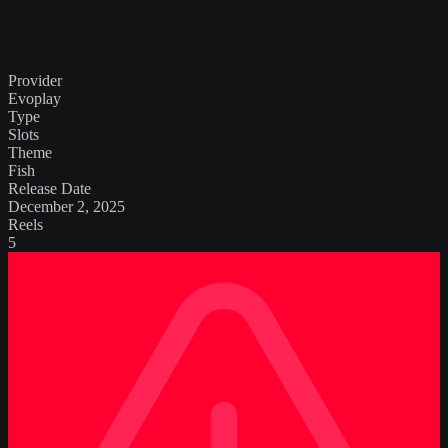
Provider
Evoplay
Type
Slots
Theme
Fish
Release Date
December 2, 2025
Reels
5