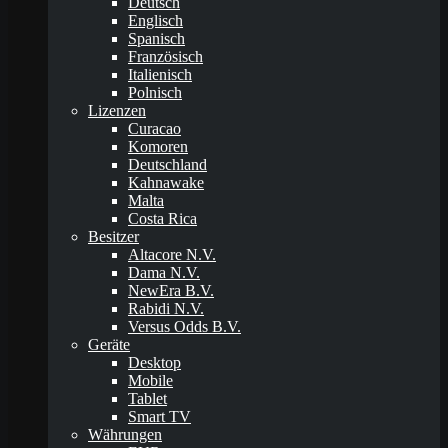
Deutsch
Englisch
Spanisch
Französisch
Italienisch
Polnisch
Lizenzen
Curacao
Komoren
Deutschland
Kahnawake
Malta
Costa Rica
Besitzer
Altacore N.V.
Dama N.V.
NewEra B.V.
Rabidi N.V.
Versus Odds B.V.
Geräte
Desktop
Mobile
Tablet
Smart TV
Währungen