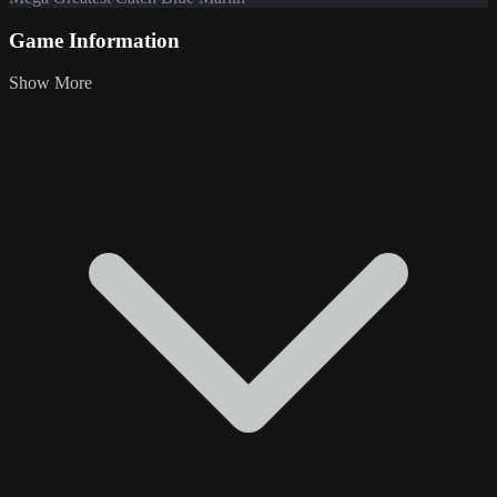
Game Information
Show More