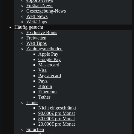
eSports-News
Fußball-News
Gesetzgebung-News
Wett-News
Wett-Tipps
Häufig gesucht
Exclusive Bonis
Freiwetten
Wett Tipps
Zahlungsmethoden
Apple Pay
Google Pay
Mastercard
Visa
Paysafecard
Payz
Bitcoin
Ethereum
Tether
Limits
Nicht eingeschränkt
90.000€ pro Monat
80.000€ pro Monat
20.000€ pro Monat
Sprachen