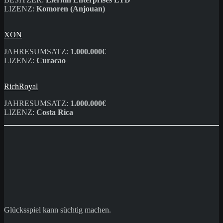
LIZENZ:
Komoren (Anjouan)
XON
JAHRESUMSATZ:
1.000.000€
LIZENZ:
Curacao
RichRoyal
JAHRESUMSATZ:
1.000.000€
LIZENZ:
Costa Rica
Glücksspiel kann süchtig machen.