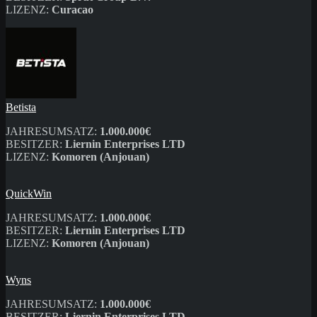
LIZENZ:
Curacao
Betista
JAHRESUMSATZ:
1.000.000€
BESITZER:
Liernin Enterprises LTD
LIZENZ:
Komoren (Anjouan)
QuickWin
JAHRESUMSATZ:
1.000.000€
BESITZER:
Liernin Enterprises LTD
LIZENZ:
Komoren (Anjouan)
Wyns
JAHRESUMSATZ:
1.000.000€
BESITZER:
Liernin Enterprises LTD