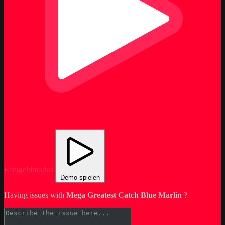
Echtgeldmodus
Demo spielen
Having issues with
Mega Greatest Catch Blue Marlin
?