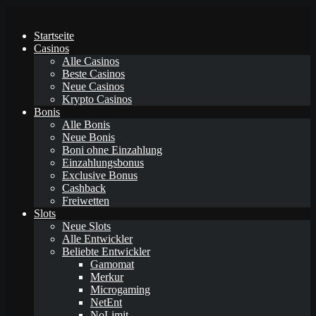
Startseite
Casinos
Alle Casinos
Beste Casinos
Neue Casinos
Krypto Casinos
Bonis
Alle Bonis
Neue Bonis
Boni ohne Einzahlung
Einzahlungsbonus
Exclusive Bonus
Cashback
Freiwetten
Slots
Neue Slots
Alle Entwickler
Beliebte Entwickler
Gamomat
Merkur
Microgaming
NetEnt
NoLimit