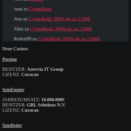
rami
zu
CryptoRush
Jens
zu
CryptoRush: 200% bis zu 2.500€
Silizi
zu
CryptoRush: 200% bis zu 2.500€
Robert99
zu
CryptoRush: 200% bis zu 2.500€
Neue Casinos
Prestige
BESITZER:
Aurevia IT Group
LIZENZ:
Curacao
SpinEmpire
JAHRESUMSATZ:
10.000.000€
BESITZER:
GBL Solutions N.V.
LIZENZ:
Curacao
SpinBetter