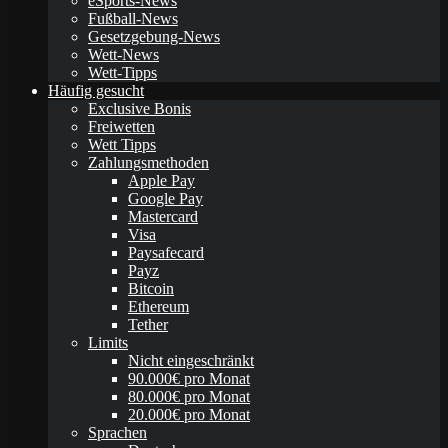
eSports-News
Fußball-News
Gesetzgebung-News
Wett-News
Wett-Tipps
Häufig gesucht
Exclusive Bonis
Freiwetten
Wett Tipps
Zahlungsmethoden
Apple Pay
Google Pay
Mastercard
Visa
Paysafecard
Payz
Bitcoin
Ethereum
Tether
Limits
Nicht eingeschränkt
90.000€ pro Monat
80.000€ pro Monat
20.000€ pro Monat
Sprachen