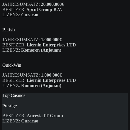
JAHRESUMSATZ:
20.000.000€
BESITZER:
Sprut Group B.V.
LIZENZ:
Curacao
Betista
JAHRESUMSATZ:
1.000.000€
BESITZER:
Liernin Enterprises LTD
LIZENZ:
Komoren (Anjouan)
QuickWin
JAHRESUMSATZ:
1.000.000€
BESITZER:
Liernin Enterprises LTD
LIZENZ:
Komoren (Anjouan)
Top Casinos
Prestige
BESITZER:
Aurevia IT Group
LIZENZ:
Curacao