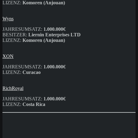
LIZENZ:
Komoren (Anjouan)
Wyns
JAHRESUMSATZ:
1.000.000€
BESITZER:
Liernin Enterprises LTD
LIZENZ:
Komoren (Anjouan)
XON
JAHRESUMSATZ:
1.000.000€
LIZENZ:
Curacao
RichRoyal
JAHRESUMSATZ:
1.000.000€
LIZENZ:
Costa Rica