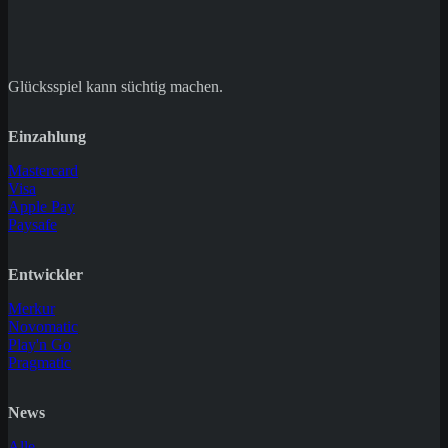
Glücksspiel kann süchtig machen.
Einzahlung
Mastercard
Visa
Apple Pay
Paysafe
Entwickler
Merkur
Novomatic
Play'n Go
Pragmatic
News
Alle