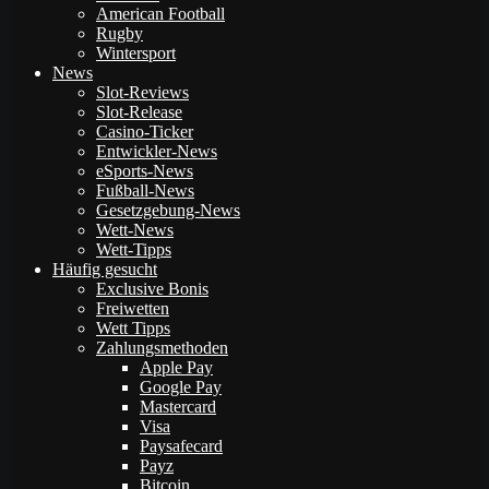
American Football
Rugby
Wintersport
News
Slot-Reviews
Slot-Release
Casino-Ticker
Entwickler-News
eSports-News
Fußball-News
Gesetzgebung-News
Wett-News
Wett-Tipps
Häufig gesucht
Exclusive Bonis
Freiwetten
Wett Tipps
Zahlungsmethoden
Apple Pay
Google Pay
Mastercard
Visa
Paysafecard
Payz
Bitcoin