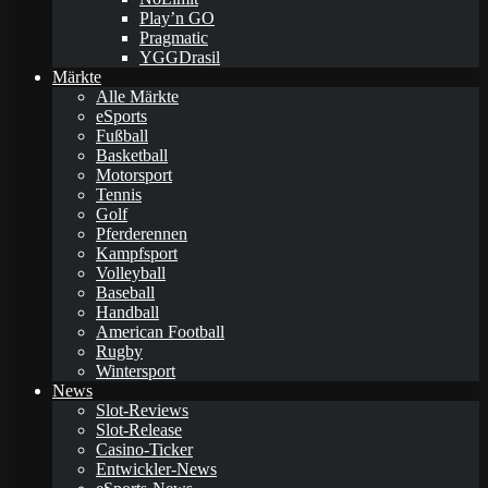
Play’n GO
Pragmatic
YGGDrasil
Märkte
Alle Märkte
eSports
Fußball
Basketball
Motorsport
Tennis
Golf
Pferderennen
Kampfsport
Volleyball
Baseball
Handball
American Football
Rugby
Wintersport
News
Slot-Reviews
Slot-Release
Casino-Ticker
Entwickler-News