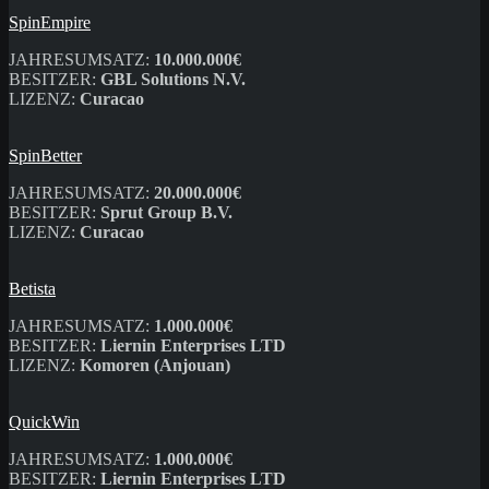
SpinEmpire
JAHRESUMSATZ:
10.000.000€
BESITZER:
GBL Solutions N.V.
LIZENZ:
Curacao
SpinBetter
JAHRESUMSATZ:
20.000.000€
BESITZER:
Sprut Group B.V.
LIZENZ:
Curacao
Betista
JAHRESUMSATZ:
1.000.000€
BESITZER:
Liernin Enterprises LTD
LIZENZ:
Komoren (Anjouan)
QuickWin
JAHRESUMSATZ:
1.000.000€
BESITZER:
Liernin Enterprises LTD