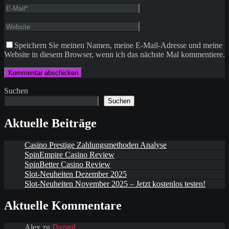
Speichern Sie meinen Namen, meine E-Mail-Adresse und meine
Website in diesem Browser, wenn ich das nächste Mal kommentiere.
Suchen
Suchen
Aktuelle Beiträge
Casino Prestige Zahlungsmethoden Analyse
SpinEmpire Casino Review
SpinBetter Casino Review
Slot-Neuheiten Dezember 2025
Slot-Neuheiten November 2025 – Jetzt kostenlos testen!
Aktuelle Kommentare
Alex
zu
Dazard