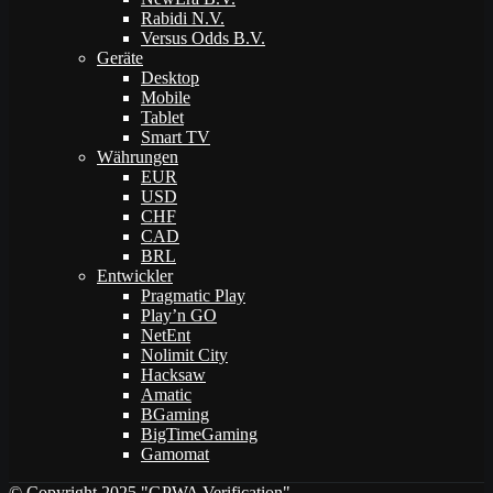
Rabidi N.V.
Versus Odds B.V.
Geräte
Desktop
Mobile
Tablet
Smart TV
Währungen
EUR
USD
CHF
CAD
BRL
Entwickler
Pragmatic Play
Play’n GO
NetEnt
Nolimit City
Hacksaw
Amatic
BGaming
BigTimeGaming
Gamomat
© Copyright 2025 "GPWA Verification"