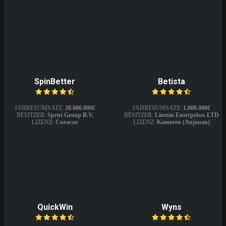
SpinBetter
Betista
JAHRESUMSATZ:
20.000.000€
JAHRESUMSATZ:
1.000.000€
BESITZER:
Sprut Group B.V.
BESITZER:
Liernin Enterprises LTD
LIZENZ:
Curacao
LIZENZ:
Komoren (Anjouan)
QuickWin
Wyns