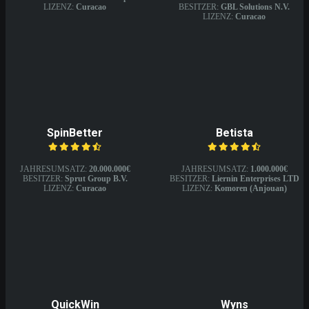
LIZENZ:
Curacao
BESITZER:
GBL Solutions N.V.
LIZENZ:
Curacao
SpinBetter
Betista
JAHRESUMSATZ:
20.000.000€
JAHRESUMSATZ:
1.000.000€
BESITZER:
Sprut Group B.V.
BESITZER:
Liernin Enterprises LTD
LIZENZ:
Curacao
LIZENZ:
Komoren (Anjouan)
QuickWin
Wyns