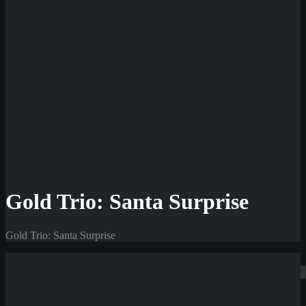
USD
CHF
CAD
BRL
Entwickler
Pragmatic Play
Play’n GO
NetEnt
Nolimit City
Hacksaw
Amatic
BGaming
BigTimeGaming
Gamomat
Gold Trio: Santa Surprise
Gold Trio: Santa Surprise
Suchen
Game Information
Show More