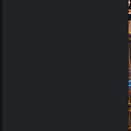
Demo Spiel