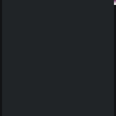
Echtgeldmodus
Demo spielen