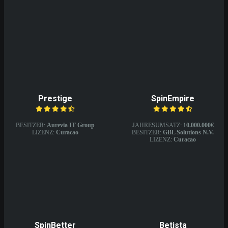
wenn ich das nächste Mal kommentiere.
Prestige
SpinEmpire
BESITZER:
Aurevia IT Group
JAHRESUMSATZ:
10.000.000€
LIZENZ:
Curacao
BESITZER:
GBL Solutions N.V.
LIZENZ:
Curacao
SpinBetter
Betista