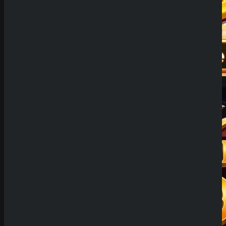
Demo Spiel