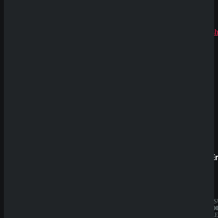
Robert99
zu
CryptoRush
200% bis
zu 2.500€
Neue Casinos
Prestige
SpinE
BESITZER:
JAHRES
Aurevia
10.000.0
IT
BESITZE