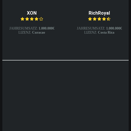
XON
RichRoyal
JAHRESUMSATZ:
1.000.000€
JAHRESUMSATZ:
1.000.000€
LIZENZ:
Curacao
LIZENZ:
Costa Rica