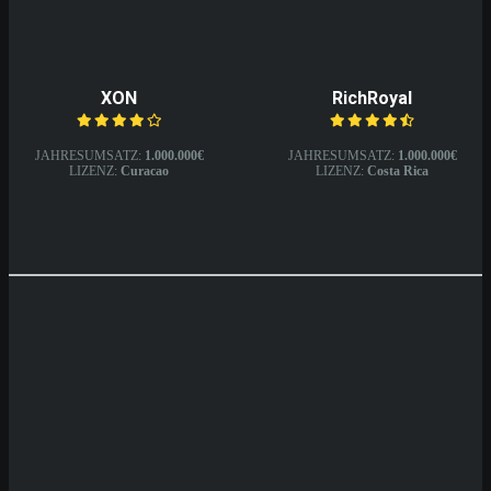
XON
RichRoyal
JAHRESUMSATZ:
1.000.000€
JAHRESUMSATZ:
1.000.000€
LIZENZ:
Curacao
LIZENZ:
Costa Rica