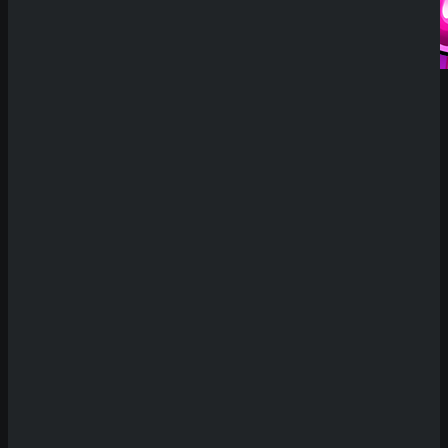
Demo Spiel
Schreibe einen Kommentar
Deine E-Mail-Adresse wird nicht veröffentlicht.
Erforderliche Felder sind mit
*
markiert