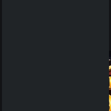
Demo spielen
Having issues with
Crystal Glowing X
?
Submit
Klicke hier um mit Echtgeld zu spielen.
Try Our Featured Games