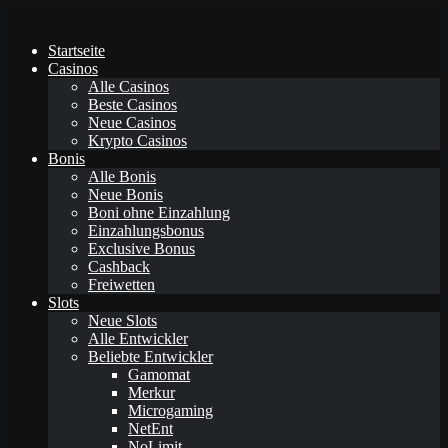
Startseite
Casinos
Alle Casinos
Beste Casinos
Neue Casinos
Krypto Casinos
Bonis
Alle Bonis
Neue Bonis
Boni ohne Einzahlung
Einzahlungsbonus
Exclusive Bonus
Cashback
Freiwetten
Slots
Neue Slots
Alle Entwickler
Beliebte Entwickler
Gamomat
Merkur
Microgaming
NetEnt
NoLimit