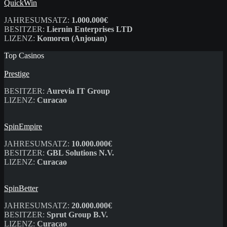
QuickWin
JAHRESUMSATZ:
1.000.000€
BESITZER:
Liernin Enterprises LTD
LIZENZ:
Komoren (Anjouan)
Top Casinos
Prestige
BESITZER:
Aurevia IT Group
LIZENZ:
Curacao
SpinEmpire
JAHRESUMSATZ:
10.000.000€
BESITZER:
GBL Solutions N.V.
LIZENZ:
Curacao
SpinBetter
JAHRESUMSATZ:
20.000.000€
BESITZER:
Sprut Group B.V.
LIZENZ:
Curacao