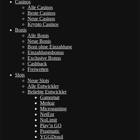
Casinos
Alle Casinos
Beste Casinos
Neue Casinos
Krypto Casinos
Bonis
Alle Bonis
Neue Bonis
Boni ohne Einzahlung
Einzahlungsbonus
Exclusive Bonus
Cashback
Freiwetten
Slots
Neue Slots
Alle Entwickler
Beliebte Entwickler
Gamomat
Merkur
Microgaming
NetEnt
NoLimit
Play’n GO
Pragmatic
YGGDrasil