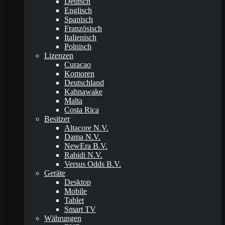
Deutsch
Englisch
Spanisch
Französisch
Italienisch
Polnisch
Lizenzen
Curacao
Komoren
Deutschland
Kahnawake
Malta
Costa Rica
Besitzer
Altacore N.V.
Dama N.V.
NewEra B.V.
Rabidi N.V.
Versus Odds B.V.
Geräte
Desktop
Mobile
Tablet
Smart TV
Währungen