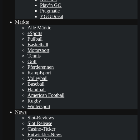
Play’n GO
Pragmatic
YGGDrasil
Märkte
Alle Märkte
eSports
Fußball
Basketball
Motorsport
Tennis
Golf
Pferderennen
Kampfsport
Volleyball
Baseball
Handball
American Football
Rugby
Wintersport
News
Slot-Reviews
Slot-Release
Casino-Ticker
Entwickler-News