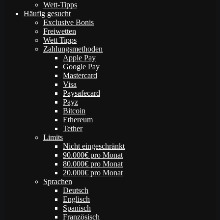
Wett-Tipps
Häufig gesucht
Exclusive Bonis
Freiwetten
Wett Tipps
Zahlungsmethoden
Apple Pay
Google Pay
Mastercard
Visa
Paysafecard
Payz
Bitcoin
Ethereum
Tether
Limits
Nicht eingeschränkt
90.000€ pro Monat
80.000€ pro Monat
20.000€ pro Monat
Sprachen
Deutsch
Englisch
Spanisch
Französisch