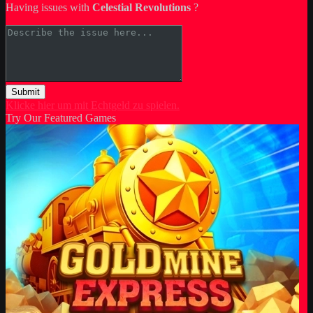
Having issues with
Celestial Revolutions
?
Submit
Klicke hier um mit Echtgeld zu spielen.
Try Our Featured Games