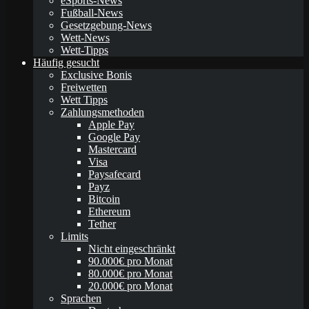
eSports-News
Fußball-News
Gesetzgebung-News
Wett-News
Wett-Tipps
Häufig gesucht
Exclusive Bonis
Freiwetten
Wett Tipps
Zahlungsmethoden
Apple Pay
Google Pay
Mastercard
Visa
Paysafecard
Payz
Bitcoin
Ethereum
Tether
Limits
Nicht eingeschränkt
90.000€ pro Monat
80.000€ pro Monat
20.000€ pro Monat
Sprachen