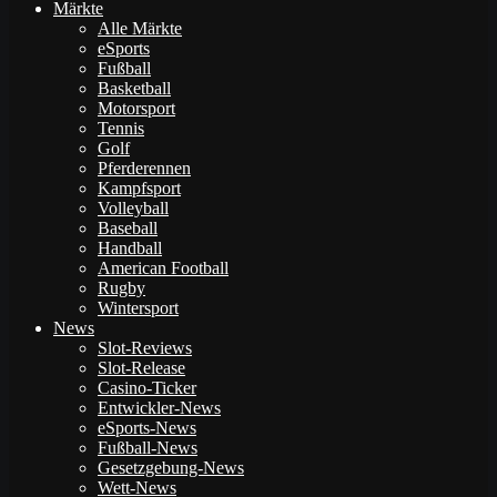
Märkte
Alle Märkte
eSports
Fußball
Basketball
Motorsport
Tennis
Golf
Pferderennen
Kampfsport
Volleyball
Baseball
Handball
American Football
Rugby
Wintersport
News
Slot-Reviews
Slot-Release
Casino-Ticker
Entwickler-News
eSports-News
Fußball-News
Gesetzgebung-News
Wett-News