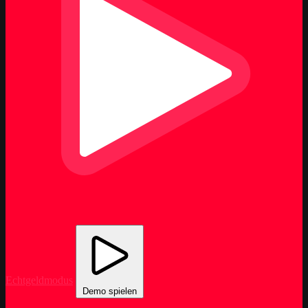
Echtgeldmodus
Demo spielen