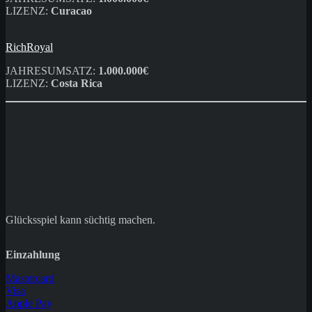
LIZENZ:
Curacao
RichRoyal
JAHRESUMSATZ:
1.000.000€
LIZENZ:
Costa Rica
Glücksspiel kann süchtig machen.
Einzahlung
Mastercard
Visa
Apple Pay