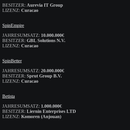
BESITZER:
Aurevia IT Group
LIZENZ:
Curacao
SpinEmpire
JAHRESUMSATZ:
10.000.000€
BESITZER:
GBL Solutions N.V.
LIZENZ:
Curacao
SpinBetter
JAHRESUMSATZ:
20.000.000€
BESITZER:
Sprut Group B.V.
LIZENZ:
Curacao
Betista
JAHRESUMSATZ:
1.000.000€
BESITZER:
Liernin Enterprises LTD
LIZENZ:
Komoren (Anjouan)