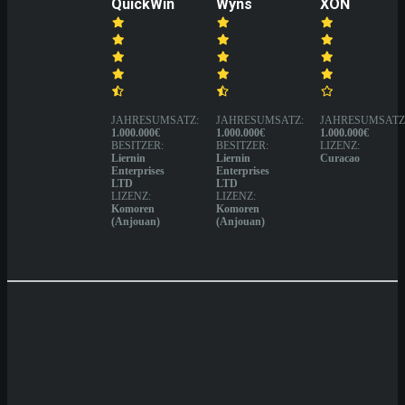
QuickWin
Wyns
XON
JAHRESUMSATZ:
JAHRESUMSATZ:
JAHRESUMSATZ
1.000.000€
1.000.000€
1.000.000€
BESITZER:
BESITZER:
LIZENZ:
Liernin
Liernin
Curacao
Enterprises
Enterprises
LTD
LTD
LIZENZ:
LIZENZ:
Komoren
Komoren
(Anjouan)
(Anjouan)