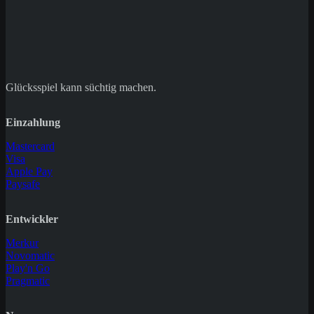
Glücksspiel kann süchtig machen.
Einzahlung
Mastercard
Visa
Apple Pay
Paysafe
Entwickler
Merkur
Novomatic
Play'n Go
Pragmatic