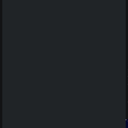
zu 2.500€
Neue Casinos