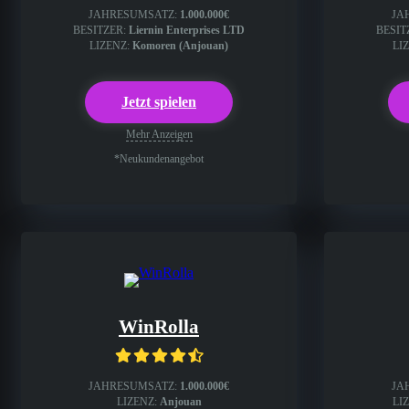
JAHRESUMSATZ:
1.000.000€
JA
BESITZER:
Liernin Enterprises LTD
BESIT
LIZENZ:
Komoren (Anjouan)
LI
Jetzt spielen
Mehr Anzeigen
*Neukundenangebot
WinRolla
JAHRESUMSATZ:
1.000.000€
JA
LIZENZ:
Anjouan
LI