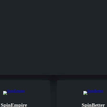
USD
CHF
CAD
BRL
ickler
Pragmatic Play
Play’n GO
NetEnt
Nolimit City
Hacksaw
Amatic
BGaming
BigTimeGaming
Gamomat
SpinEmpire
SpinBetter