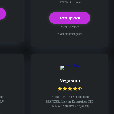
LIZENZ:
Curacao
Jetzt spielen
Mehr Anzeigen
*Neukundenangebot
Vegasino
000€
JAHRESUMSATZ:
1.000.000€
.V.
BESITZER:
Liernin Enterprises LTD
LIZENZ:
Komoren (Anjouan)