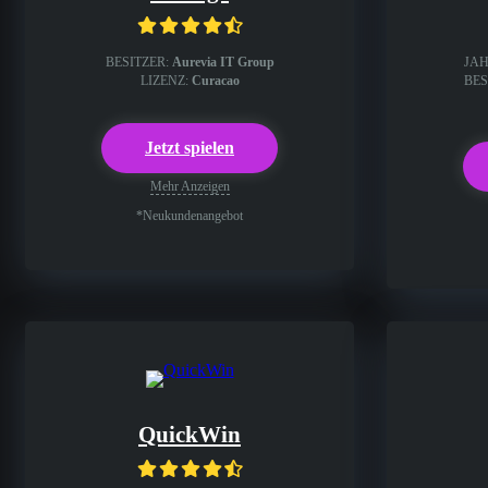
BESITZER:
Aurevia IT Group
JA
LIZENZ:
Curacao
BES
Jetzt spielen
Mehr Anzeigen
*Neukundenangebot
QuickWin