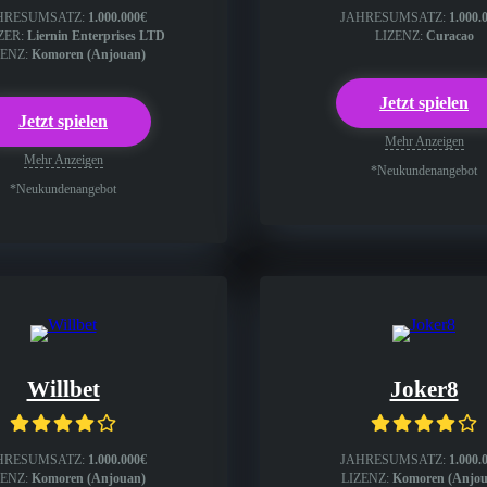
HRESUMSATZ:
1.000.000€
JAHRESUMSATZ:
1.000.
ZER:
Liernin Enterprises LTD
LIZENZ:
Curacao
ZENZ:
Komoren (Anjouan)
Jetzt spielen
Jetzt spielen
Mehr Anzeigen
Mehr Anzeigen
*Neukundenangebot
*Neukundenangebot
Willbet
Joker8
HRESUMSATZ:
1.000.000€
JAHRESUMSATZ:
1.000.
ZENZ:
Komoren (Anjouan)
LIZENZ:
Komoren (Anjou