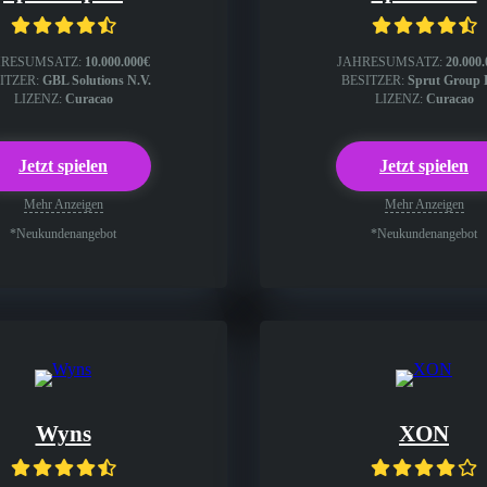
HRESUMSATZ:
10.000.000€
JAHRESUMSATZ:
20.000
ITZER:
GBL Solutions N.V.
BESITZER:
Sprut Group 
LIZENZ:
Curacao
LIZENZ:
Curacao
Jetzt spielen
Jetzt spielen
Mehr Anzeigen
Mehr Anzeigen
*Neukundenangebot
*Neukundenangebot
Wyns
XON