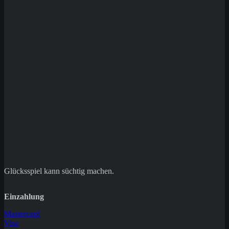
Glücksspiel kann süchtig machen.
Einzahlung
Mastercard
Visa