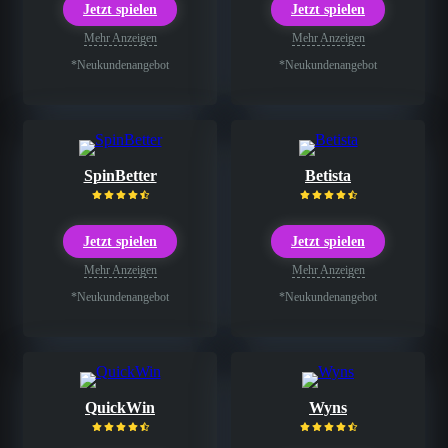
Jetzt spielen
Jetzt spielen
Mehr Anzeigen
Mehr Anzeigen
*Neukundenangebot
*Neukundenangebot
SpinBetter
Betista
Jetzt spielen
Jetzt spielen
Mehr Anzeigen
Mehr Anzeigen
*Neukundenangebot
*Neukundenangebot
QuickWin
Wyns