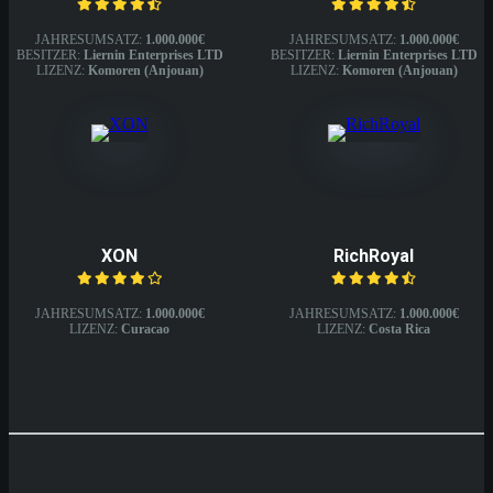
JAHRESUMSATZ:
1.000.000€
JAHRESUMSATZ:
1.000.000€
BESITZER:
Liernin Enterprises LTD
BESITZER:
Liernin Enterprises LTD
LIZENZ:
Komoren (Anjouan)
LIZENZ:
Komoren (Anjouan)
XON
RichRoyal
JAHRESUMSATZ:
1.000.000€
JAHRESUMSATZ:
1.000.000€
LIZENZ:
Curacao
LIZENZ:
Costa Rica