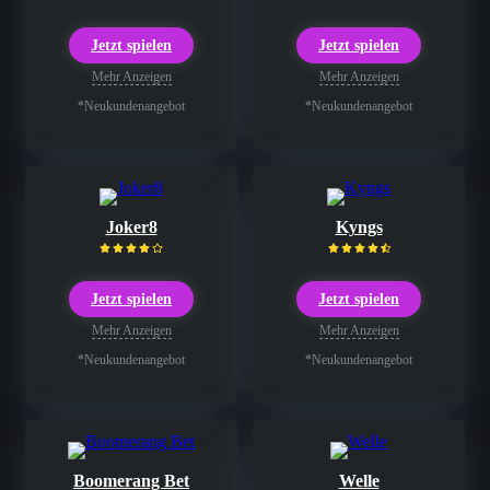
Jetzt spielen
Jetzt spielen
Mehr Anzeigen
Mehr Anzeigen
*Neukundenangebot
*Neukundenangebot
Joker8
Kyngs
Jetzt spielen
Jetzt spielen
Mehr Anzeigen
Mehr Anzeigen
*Neukundenangebot
*Neukundenangebot
Boomerang Bet
Welle