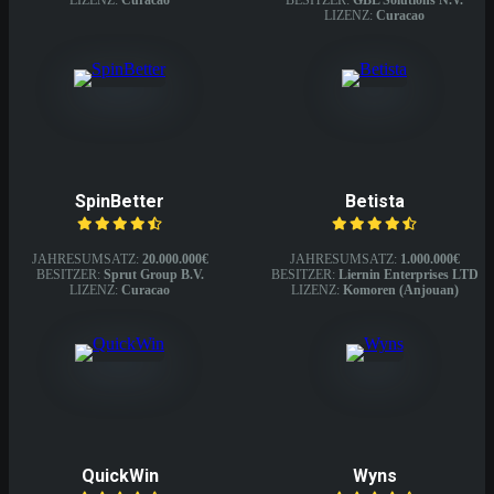
LIZENZ:
Curacao
SpinBetter
Betista
JAHRESUMSATZ:
20.000.000€
JAHRESUMSATZ:
1.000.000€
BESITZER:
Sprut Group B.V.
BESITZER:
Liernin Enterprises LTD
LIZENZ:
Curacao
LIZENZ:
Komoren (Anjouan)
QuickWin
Wyns