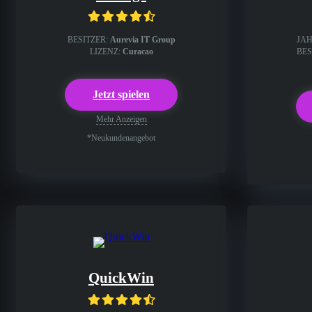
BESITZER:
Aurevia IT Group
JA
LIZENZ:
Curacao
BES
Jetzt spielen
Mehr Anzeigen
*Neukundenangebot
QuickWin