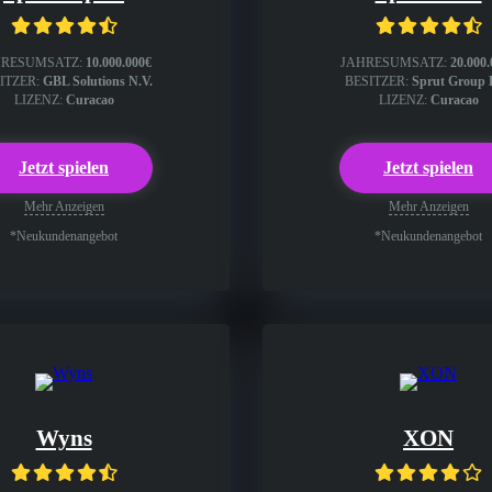
HRESUMSATZ:
10.000.000€
JAHRESUMSATZ:
20.000
ITZER:
GBL Solutions N.V.
BESITZER:
Sprut Group 
LIZENZ:
Curacao
LIZENZ:
Curacao
Jetzt spielen
Jetzt spielen
Mehr Anzeigen
Mehr Anzeigen
*Neukundenangebot
*Neukundenangebot
Wyns
XON