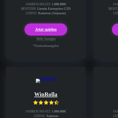
JAHRESUMSATZ:
1.000.000€
JA
BESITZER:
Liernin Enterprises LTD
BESIT
LIZENZ:
Komoren (Anjouan)
LI
Jetzt spielen
Mehr Anzeigen
*Neukundenangebot
WinRolla
JAHRESUMSATZ:
1.000.000€
JA
LIZENZ:
Anjouan
LI