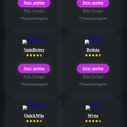
Jetzt spielen
Jetzt spielen
Mehr Anzeigen
Mehr Anzeigen
*Neukundenangebot
*Neukundenangebot
SpinBetter
Betista
Jetzt spielen
Jetzt spielen
Mehr Anzeigen
Mehr Anzeigen
*Neukundenangebot
*Neukundenangebot
QuickWin
Wyns