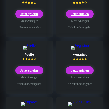
Jetzt spielen
Jetzt spielen
Mehr Anzeigen
Mehr Anzeigen
*Neukundenangebot
*Neukundenangebot
Welle
Vegasino
Jetzt spielen
Jetzt spielen
Mehr Anzeigen
Mehr Anzeigen
*Neukundenangebot
*Neukundenangebot