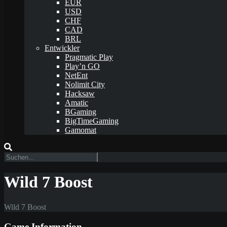
EUR
USD
CHF
CAD
BRL
Entwickler
Pragmatic Play
Play’n GO
NetEnt
Nolimit City
Hacksaw
Amatic
BGaming
BigTimeGaming
Gamomat
Wild 7 Boost
Wild 7 Boost
Game Information