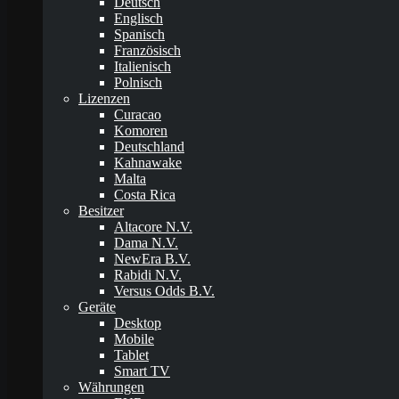
Deutsch
Englisch
Spanisch
Französisch
Italienisch
Polnisch
Lizenzen
Curacao
Komoren
Deutschland
Kahnawake
Malta
Costa Rica
Besitzer
Altacore N.V.
Dama N.V.
NewEra B.V.
Rabidi N.V.
Versus Odds B.V.
Geräte
Desktop
Mobile
Tablet
Smart TV
Währungen