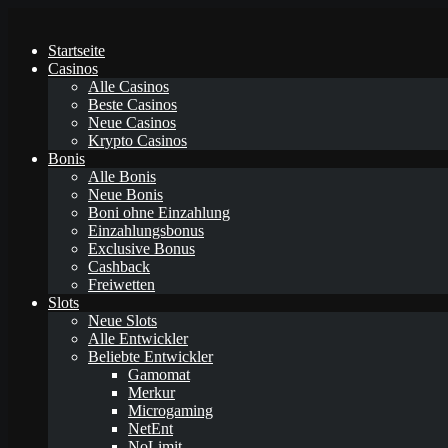
Startseite
Casinos
Alle Casinos
Beste Casinos
Neue Casinos
Krypto Casinos
Bonis
Alle Bonis
Neue Bonis
Boni ohne Einzahlung
Einzahlungsbonus
Exclusive Bonus
Cashback
Freiwetten
Slots
Neue Slots
Alle Entwickler
Beliebte Entwickler
Gamomat
Merkur
Microgaming
NetEnt
NoLimit