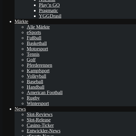
Play’n GO
Pragmatic
YGGDrasil
Märkte
Alle Märkte
eSports
Fußball
Basketball
Motorsport
Tennis
Golf
Pferderennen
Kampfsport
Volleyball
Baseball
Handball
American Football
Rugby
Wintersport
News
Slot-Reviews
Slot-Release
Casino-Ticker
Entwickler-News