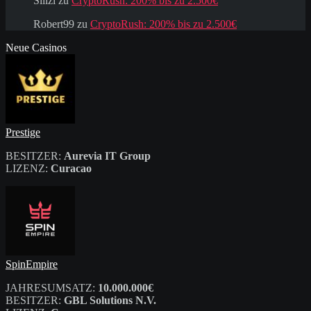
Silizi
zu
CryptoRush: 200% bis zu 2.500€
Robert99
zu
CryptoRush: 200% bis zu 2.500€
Neue Casinos
Prestige
BESITZER:
Aurevia IT Group
LIZENZ:
Curacao
SpinEmpire
JAHRESUMSATZ:
10.000.000€
BESITZER:
GBL Solutions N.V.