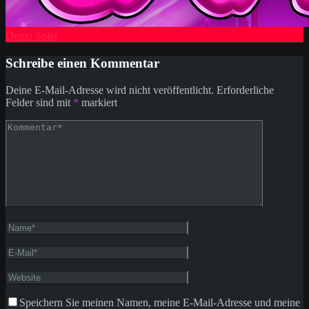
Demo Spiel
Schreibe einen Kommentar
Deine E-Mail-Adresse wird nicht veröffentlicht.
Erforderliche
Felder sind mit
*
markiert
Speichern Sie meinen Namen, meine E-Mail-Adresse und meine