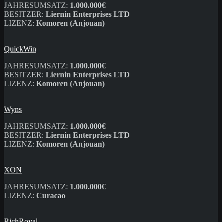
JAHRESUMSATZ:
1.000.000€
BESITZER:
Liernin Enterprises LTD
LIZENZ:
Komoren (Anjouan)
QuickWin
JAHRESUMSATZ:
1.000.000€
BESITZER:
Liernin Enterprises LTD
LIZENZ:
Komoren (Anjouan)
Wyns
JAHRESUMSATZ:
1.000.000€
BESITZER:
Liernin Enterprises LTD
LIZENZ:
Komoren (Anjouan)
XON
JAHRESUMSATZ:
1.000.000€
LIZENZ:
Curacao
RichRoyal