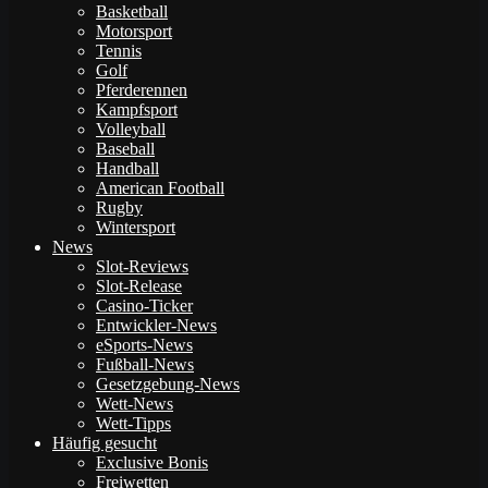
Basketball
Motorsport
Tennis
Golf
Pferderennen
Kampfsport
Volleyball
Baseball
Handball
American Football
Rugby
Wintersport
News
Slot-Reviews
Slot-Release
Casino-Ticker
Entwickler-News
eSports-News
Fußball-News
Gesetzgebung-News
Wett-News
Wett-Tipps
Häufig gesucht
Exclusive Bonis
Freiwetten