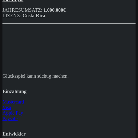
JAHRESUMSATZ:
1.000.000€
LIZENZ:
Costa Rica
Glücksspiel kann süchtig machen.
Einzahlung
Mastercard
Visa
Apple Pay
Paysafe
Entwickler