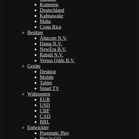
Komoren
Deutschland
Kahnawake
Malta
Costa Rica
Besitzer
Altacore N.V.
Dama N.V.
NewEra B.V.
Rabidi N.V.
Versus Odds B.V.
Geräte
Desktop
Mobile
Tablet
Smart TV
Währungen
EUR
USD
CHF
CAD
BRL
Entwickler
Pragmatic Play
Play’n GO