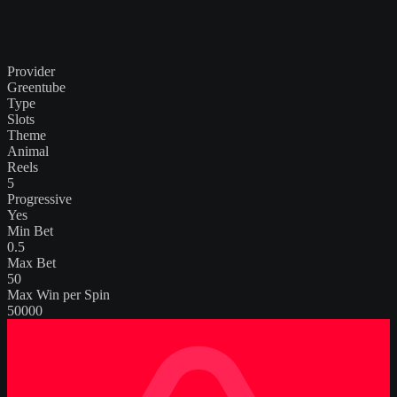
Provider
Greentube
Type
Slots
Theme
Animal
Reels
5
Progressive
Yes
Min Bet
0.5
Max Bet
50
Max Win per Spin
50000