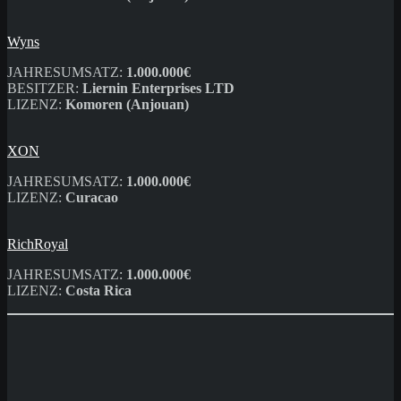
Wyns
JAHRESUMSATZ:
1.000.000€
BESITZER:
Liernin Enterprises LTD
LIZENZ:
Komoren (Anjouan)
XON
JAHRESUMSATZ:
1.000.000€
LIZENZ:
Curacao
RichRoyal
JAHRESUMSATZ:
1.000.000€
LIZENZ:
Costa Rica