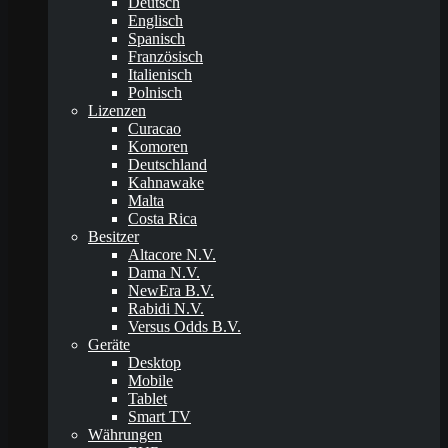
Deutsch
Englisch
Spanisch
Französisch
Italienisch
Polnisch
Lizenzen
Curacao
Komoren
Deutschland
Kahnawake
Malta
Costa Rica
Besitzer
Altacore N.V.
Dama N.V.
NewEra B.V.
Rabidi N.V.
Versus Odds B.V.
Geräte
Desktop
Mobile
Tablet
Smart TV
Währungen