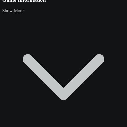
Show More