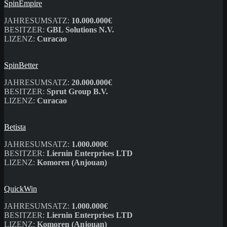
SpinEmpire
JAHRESUMSATZ:
10.000.000€
BESITZER:
GBL Solutions N.V.
LIZENZ:
Curacao
SpinBetter
JAHRESUMSATZ:
20.000.000€
BESITZER:
Sprut Group B.V.
LIZENZ:
Curacao
Betista
JAHRESUMSATZ:
1.000.000€
BESITZER:
Liernin Enterprises LTD
LIZENZ:
Komoren (Anjouan)
QuickWin
JAHRESUMSATZ:
1.000.000€
BESITZER:
Liernin Enterprises LTD
LIZENZ:
Komoren (Anjouan)