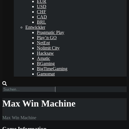
EUR
USD
CHF
CAD
BRL
Entwickler
Pragmatic Play
Play’n GO
NetEnt
Nolimit City
Hacksaw
Amatic
BGaming
BigTimeGaming
Gamomat
Max Win Machine
Max Win Machine
Game Information