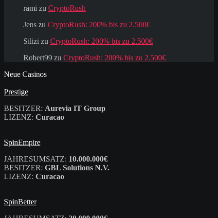
rami
zu
CryptoRush
Jens
zu
CryptoRush: 200% bis zu 2.500€
Silizi
zu
CryptoRush: 200% bis zu 2.500€
Robert99
zu
CryptoRush: 200% bis zu 2.500€
Neue Casinos
Prestige
BESITZER:
Aurevia IT Group
LIZENZ:
Curacao
SpinEmpire
JAHRESUMSATZ:
10.000.000€
BESITZER:
GBL Solutions N.V.
LIZENZ:
Curacao
SpinBetter