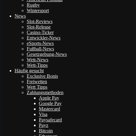
Rugby
Wintersport
News
Slot-Reviews
Slot-Release
Casino-Ticker
Entwickler-News
eSports-News
Fußball-News
Gesetzgebung-News
Wett-News
Wett-Tipps
Häufig gesucht
Exclusive Bonis
Freiwetten
Wett Tipps
Zahlungsmethoden
Apple Pay
Google Pay
Mastercard
Visa
Paysafecard
Payz
Bitcoin