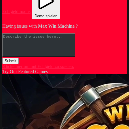
Echtgeldmodus
Demo spielen
Having issues with
Max Win Machine
?
Submit
Klicke hier um mit Echtgeld zu spielen.
Try Our Featured Games