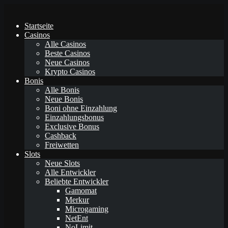
Startseite
Casinos
Alle Casinos
Beste Casinos
Neue Casinos
Krypto Casinos
Bonis
Alle Bonis
Neue Bonis
Boni ohne Einzahlung
Einzahlungsbonus
Exclusive Bonus
Cashback
Freiwetten
Slots
Neue Slots
Alle Entwickler
Beliebte Entwickler
Gamomat
Merkur
Microgaming
NetEnt
NoLimit