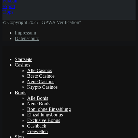
Fußball
eSport
Tipps
© Copyright 2025 "GPWA Verification"
Impressum
Datenschutz
Startseite
Casinos
Alle Casinos
Beste Casinos
Neue Casinos
Krypto Casinos
Bonis
Alle Bonis
Neue Bonis
Boni ohne Einzahlung
Einzahlungsbonus
Exclusive Bonus
Cashback
Freiwetten
Slots