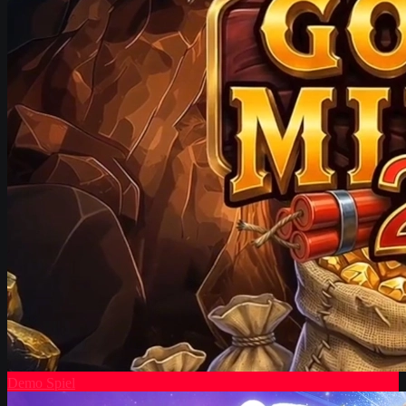
Demo Spiel