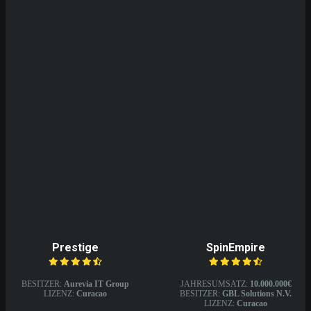
Speichern Sie meinen Namen, meine E-Mail-
Adresse und meine Website in diesem Browser,
wenn ich das nächste Mal kommentiere.
Prestige
SpinEmpire
BESITZER:
Aurevia IT Group
JAHRESUMSATZ:
10.000.000€
LIZENZ:
Curacao
BESITZER:
GBL Solutions N.V.
LIZENZ:
Curacao