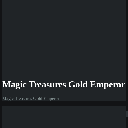
USD
CHF
CAD
BRL
Entwickler
Pragmatic Play
Play’n GO
NetEnt
Nolimit City
Hacksaw
Amatic
BGaming
BigTimeGaming
Gamomat
Magic Treasures Gold Emperor
Magic Treasures Gold Emperor
Suchen
Game Information
Provider