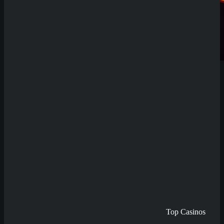
QuickWin
JAHRESUMSATZ:
1.000.000€
BESITZER:
Liernin
Enterprises
LTD
LIZENZ:
Komoren
(Anjouan)
Top Casinos