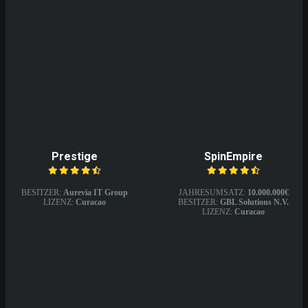
Speichern Sie meinen Namen, meine E-Mail-
Adresse und meine Website in diesem Browser,
wenn ich das nächste Mal kommentiere.
Prestige
SpinEmpire
BESITZER:
Aurevia IT Group
JAHRESUMSATZ:
10.000.000€
LIZENZ:
Curacao
BESITZER:
GBL Solutions N.V.
LIZENZ:
Curacao