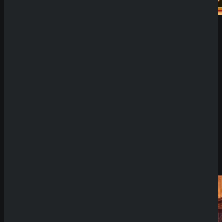
Demo Spiel
Demo Spiel