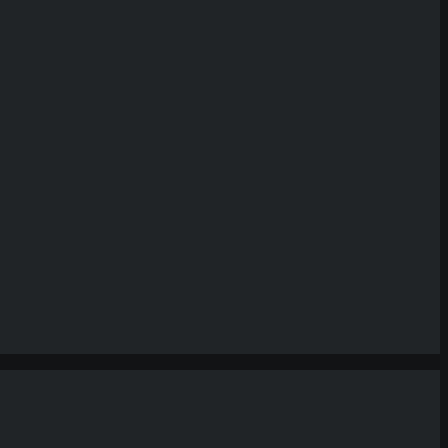
Suchen
Suchen
Aktuelle Beiträge