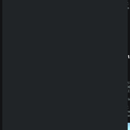
LIZENZ:
Curacao
SpinBetter
Betist
JAHRESUMSATZ:
JAHRES
20.000.000€
1.000.00
BESITZER:
BESITZE
Sprut
Liernin
Group
Enterpri
B.V.
LTD
LIZENZ:
LIZENZ:
Curacao
Komore
(Anjoua