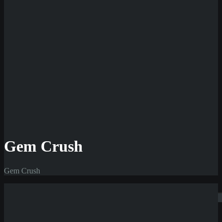
USD
CHF
CAD
BRL
Entwickler
Pragmatic Play
Play’n GO
NetEnt
Nolimit City
Hacksaw
Amatic
BGaming
BigTimeGaming
Gamomat
Gem Crush
Gem Crush
Suchen
Game Information
Show More