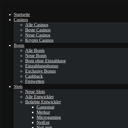
Startseite
Casinos
Alle Casinos
Beste Casinos
Neue Casinos
Krypto Casinos
Bonis
Alle Bonis
Neue Bonis
Boni ohne Einzahlung
Einzahlungsbonus
Exclusive Bonus
Cashback
Freiwetten
Slots
Neue Slots
Alle Entwickler
Beliebte Entwickler
Gamomat
Merkur
Microgaming
NetEnt
NoLimit