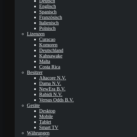
Deutsch
Englisch
Spanisch
Französisch
Italienisch
Polnisch
Lizenzen
Curacao
Komoren
Deutschland
Kahnawake
Malta
Costa Rica
Besitzer
Altacore N.V.
Dama N.V.
NewEra B.V.
Rabidi N.V.
Versus Odds B.V.
Geräte
Desktop
Mobile
Tablet
Smart TV
Währungen