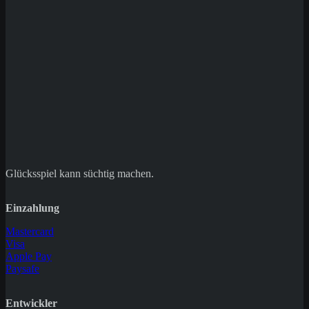
Glücksspiel kann süchtig machen.
Einzahlung
Mastercard
Visa
Apple Pay
Paysafe
Entwickler