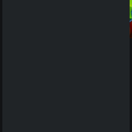
Demo Spiel
Schreibe einen Kommentar
Deine E-Mail-Adresse wird nicht veröffentlicht.
Erforderliche Felder sind mit
*
markiert