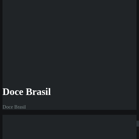
USD
CHF
CAD
BRL
Entwickler
Pragmatic Play
Play’n GO
NetEnt
Nolimit City
Hacksaw
Amatic
BGaming
BigTimeGaming
Gamomat
Doce Brasil
Doce Brasil
Suchen
Game Information
Provider