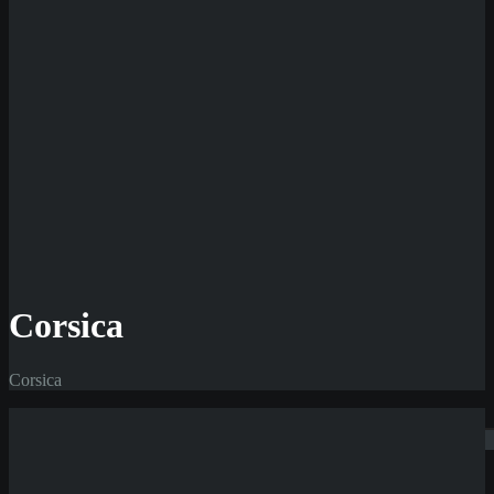
USD
CHF
CAD
BRL
Entwickler
Pragmatic Play
Play’n GO
NetEnt
Nolimit City
Hacksaw
Amatic
BGaming
BigTimeGaming
Gamomat
Corsica
Corsica
Suchen
Game Information
Aktuelle
Provider