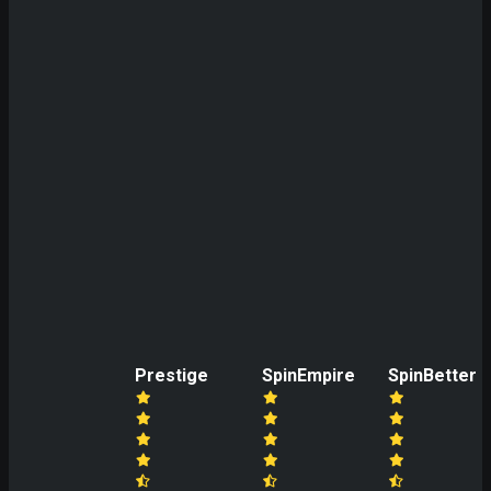
Speichern Sie meinen Namen, meine E-
Mail-Adresse und meine Website in diesem
Browser, wenn ich das nächste Mal
kommentiere.
Prestige
SpinEmpire
SpinBetter