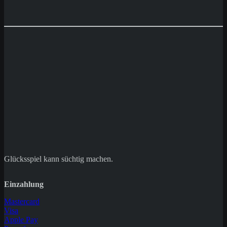
Glücksspiel kann süchtig machen.
Einzahlung
Mastercard
Visa
Apple Pay