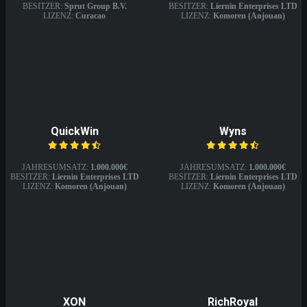
BESITZER:
Sprut Group B.V.
BESITZER:
Liernin Enterprises LTD
LIZENZ:
Curacao
LIZENZ:
Komoren (Anjouan)
QuickWin
Wyns
JAHRESUMSATZ:
1.000.000€
JAHRESUMSATZ:
1.000.000€
BESITZER:
Liernin Enterprises LTD
BESITZER:
Liernin Enterprises LTD
LIZENZ:
Komoren (Anjouan)
LIZENZ:
Komoren (Anjouan)
XON
RichRoyal