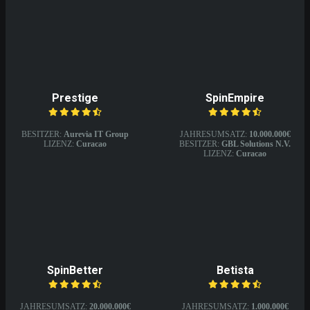
Prestige
SpinEmpire
BESITZER:
Aurevia IT Group
JAHRESUMSATZ:
10.000.000€
LIZENZ:
Curacao
BESITZER:
GBL Solutions N.V.
LIZENZ:
Curacao
SpinBetter
Betista
JAHRESUMSATZ:
20.000.000€
JAHRESUMSATZ:
1.000.000€