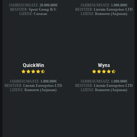
JAHRESUMSATZ:
20.000.000€
JAHRESUMSATZ:
1.000.000€
BESITZER:
Sprut Group B.V.
BESITZER:
Liernin Enterprises LTD
LIZENZ:
Curacao
LIZENZ:
Komoren (Anjouan)
QuickWin
Wyns
JAHRESUMSATZ:
1.000.000€
JAHRESUMSATZ:
1.000.000€
BESITZER:
Liernin Enterprises LTD
BESITZER:
Liernin Enterprises LTD
LIZENZ:
Komoren (Anjouan)
LIZENZ:
Komoren (Anjouan)