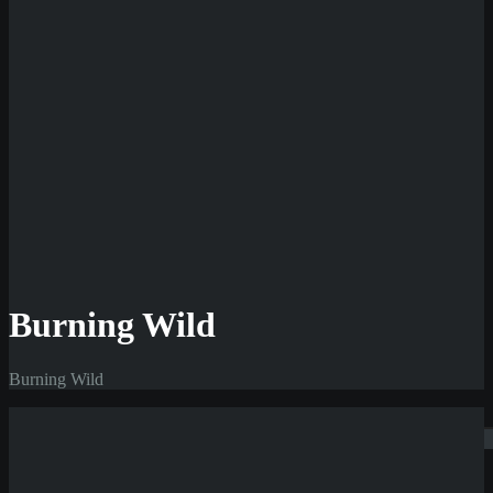
USD
CHF
CAD
BRL
Entwickler
Pragmatic Play
Play’n GO
NetEnt
Nolimit City
Hacksaw
Amatic
BGaming
BigTimeGaming
Gamomat
Burning Wild
Burning Wild
Suchen
Game Information
Show More