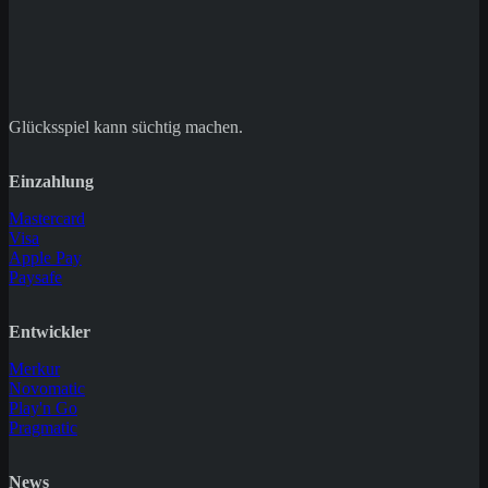
Glücksspiel kann süchtig machen.
Einzahlung
Mastercard
Visa
Apple Pay
Paysafe
Entwickler
Merkur
Novomatic
Play'n Go
Pragmatic
News