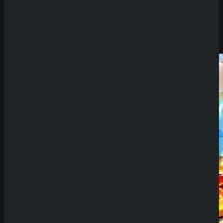
Demo Spiel