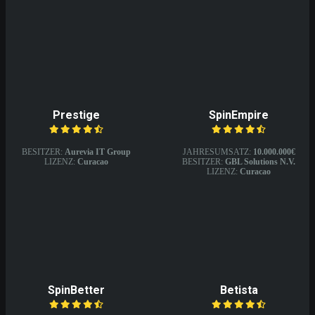
Prestige
SpinEmpire
BESITZER:
Aurevia IT Group
JAHRESUMSATZ:
10.000.000€
LIZENZ:
Curacao
BESITZER:
GBL Solutions N.V.
LIZENZ:
Curacao
SpinBetter
Betista