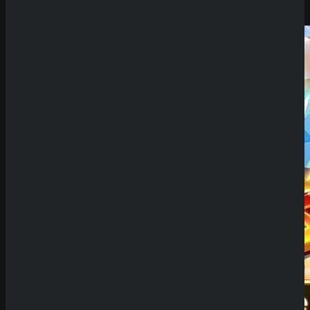
Klicke hier um mit Echtgeld zu spielen.
Try Our Featured Games