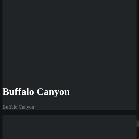
USD
CHF
CAD
BRL
Entwickler
Pragmatic Play
Play’n GO
NetEnt
Nolimit City
Hacksaw
Amatic
BGaming
BigTimeGaming
Gamomat
Buffalo Canyon
Buffalo Canyon
Suchen
Game Information
Provider