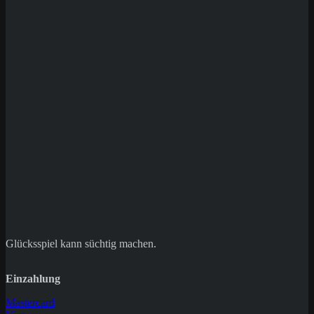
Glücksspiel kann süchtig machen.
Einzahlung
Mastercard