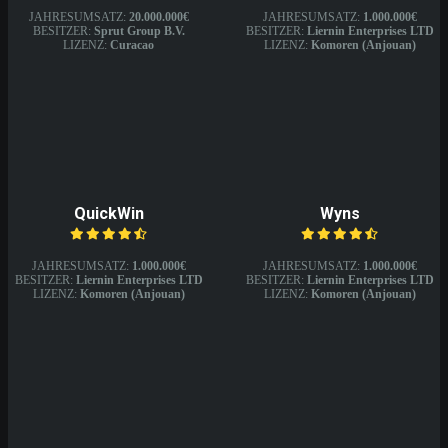
JAHRESUMSATZ:
20.000.000€
JAHRESUMSATZ:
1.000.000€
BESITZER:
Sprut Group B.V.
BESITZER:
Liernin Enterprises LTD
LIZENZ:
Curacao
LIZENZ:
Komoren (Anjouan)
QuickWin
Wyns
JAHRESUMSATZ:
1.000.000€
JAHRESUMSATZ:
1.000.000€
BESITZER:
Liernin Enterprises LTD
BESITZER:
Liernin Enterprises LTD
LIZENZ:
Komoren (Anjouan)
LIZENZ:
Komoren (Anjouan)