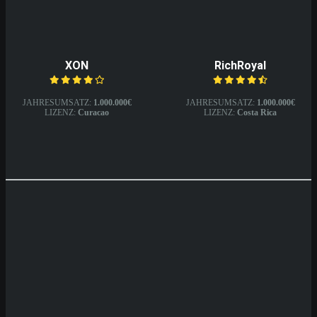
XON
RichRoyal
JAHRESUMSATZ:
1.000.000€
JAHRESUMSATZ:
1.000.000€
LIZENZ:
Curacao
LIZENZ:
Costa Rica