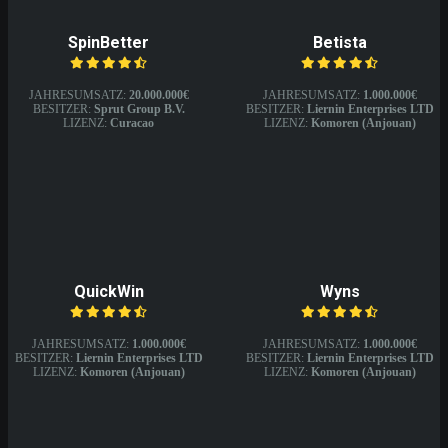
SpinBetter
Betista
JAHRESUMSATZ:
20.000.000€
JAHRESUMSATZ:
1.000.000€
BESITZER:
Sprut Group B.V.
BESITZER:
Liernin Enterprises LTD
LIZENZ:
Curacao
LIZENZ:
Komoren (Anjouan)
QuickWin
Wyns
JAHRESUMSATZ:
1.000.000€
JAHRESUMSATZ:
1.000.000€
BESITZER:
Liernin Enterprises LTD
BESITZER:
Liernin Enterprises LTD
LIZENZ:
Komoren (Anjouan)
LIZENZ:
Komoren (Anjouan)