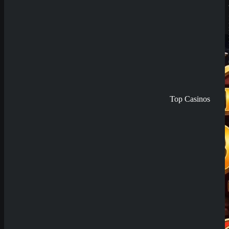
Submit
Klicke hier um mit Echtgeld zu spielen.
Try Our Featured Games
Top Casinos