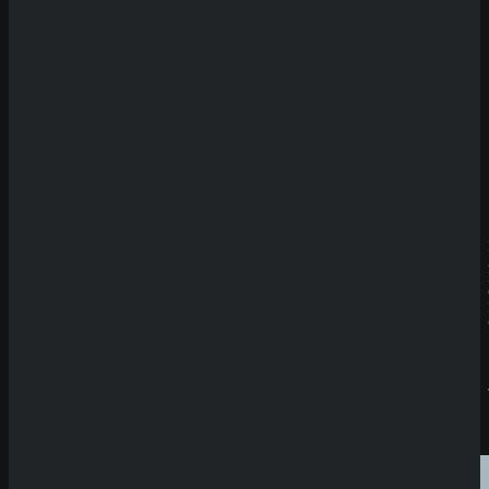
zu 2.500€
Neue Casinos