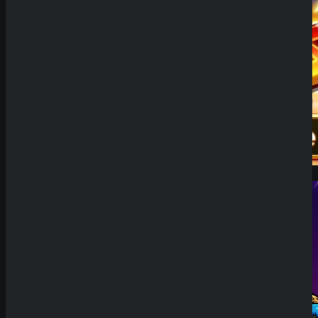
Demo Spiel