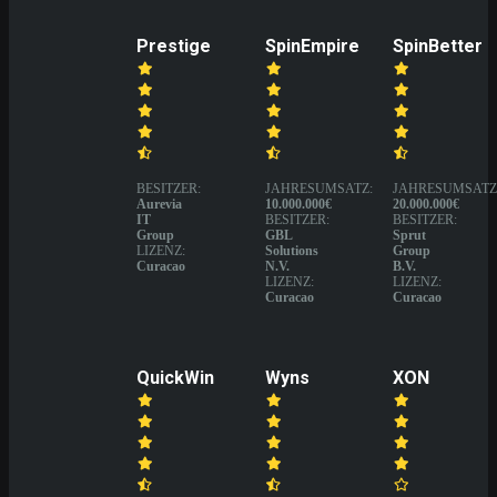
Prestige
SpinEmpire
SpinBetter
BESITZER:
JAHRESUMSATZ:
JAHRESUMSATZ
Aurevia
10.000.000€
20.000.000€
IT
BESITZER:
BESITZER:
Group
GBL
Sprut
LIZENZ:
Solutions
Group
Curacao
N.V.
B.V.
LIZENZ:
LIZENZ:
Curacao
Curacao
QuickWin
Wyns
XON