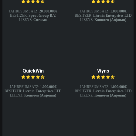
JAHRESUMSATZ:
20.000.000€
JAHRESUMSATZ:
1.000.000€
BESITZER:
Sprut Group B.V.
BESITZER:
Liernin Enterprises LTD
LIZENZ:
Curacao
LIZENZ:
Komoren (Anjouan)
QuickWin
Wyns
JAHRESUMSATZ:
1.000.000€
JAHRESUMSATZ:
1.000.000€
BESITZER:
Liernin Enterprises LTD
BESITZER:
Liernin Enterprises LTD
LIZENZ:
Komoren (Anjouan)
LIZENZ:
Komoren (Anjouan)