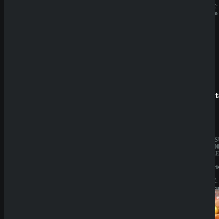
LIZENZ:
Curacao
SpinBetter
Betist
JAHRESUMSATZ:
JAHRES
20.000.000€
1.000.00
BESITZER:
BESITZE
Sprut
Liernin
Group
Enterpri
B.V.
LTD
LIZENZ:
LIZENZ:
Curacao
Komore
(Anjoua