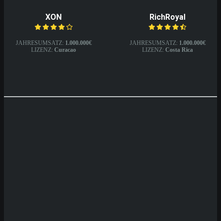
XON
RichRoyal
JAHRESUMSATZ:
1.000.000€
JAHRESUMSATZ:
1.000.000€
LIZENZ:
Curacao
LIZENZ:
Costa Rica