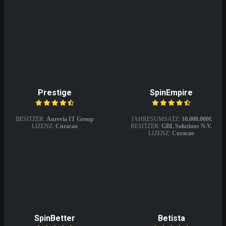
wenn ich das nächste Mal kommentiere.
Prestige
SpinEmpire
BESITZER:
Aurevia IT Group
JAHRESUMSATZ:
10.000.000€
LIZENZ:
Curacao
BESITZER:
GBL Solutions N.V.
LIZENZ:
Curacao
SpinBetter
Betista