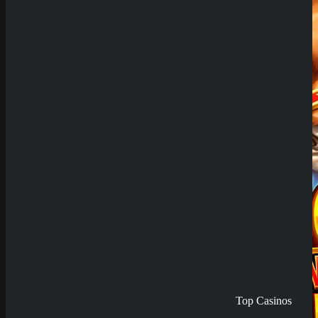
QuickWin
JAHRESUMSATZ:
1.000.000€
BESITZER:
Liernin
Enterprises
LTD
LIZENZ:
Komoren
(Anjouan)
Top Casinos