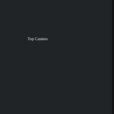
iviert werden.
JAHRESUMSATZ:
1.000.000€
BESITZER:
Liernin Enterprises LTD
LIZENZ:
Komoren (Anjouan)
hen Kronen sind
pro Coin, die im
Top Casinos
 erst zwei